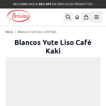
Ir al contenido
DESCUBRE HASTA
30% OFF
EN CIENTOS DE PRODUCTOS.
Inicio
/
Blancos Yute Liso Café Kaki
Blancos Yute Liso Café
Kaki