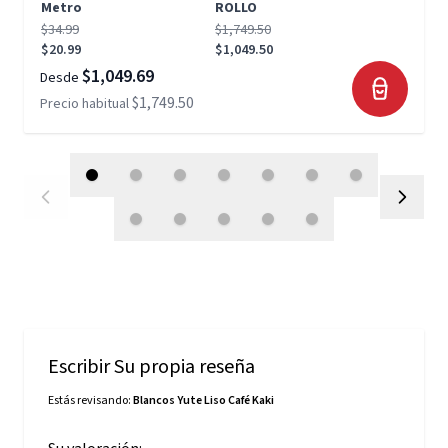
Metro
ROLLO
$34.99
$1,749.50
$20.99
$1,049.50
$1,049.69
Desde
$1,749.50
Precio habitual
Escribir Su propia reseña
Estás revisando:
Blancos Yute Liso Café Kaki