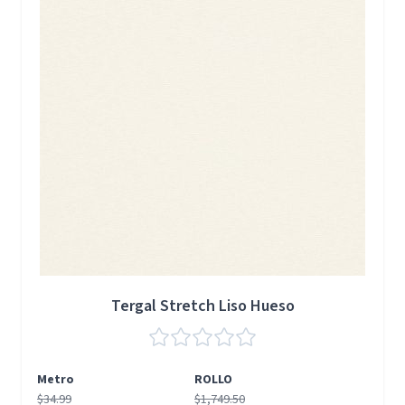
Tergal Stretch Liso Hueso
Metro
ROLLO
$34.99
$1,749.50