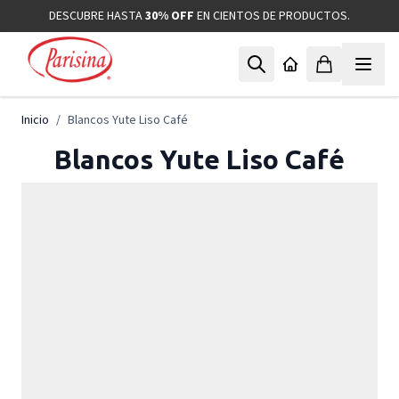
Ir al contenido
DESCUBRE HASTA
30% OFF
EN CIENTOS DE PRODUCTOS.
Inicio
/
Blancos Yute Liso Café
Blancos Yute Liso Café