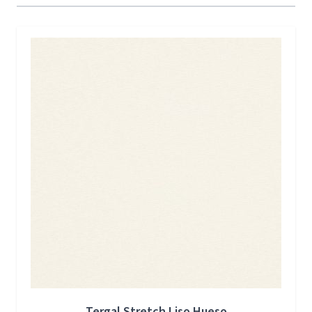
Press to skip carousel
Tergal Stretch Liso Hueso