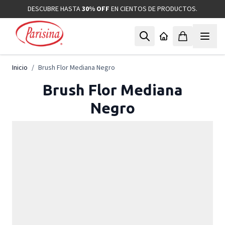
Ir al contenido
DESCUBRE HASTA
30% OFF
EN CIENTOS DE PRODUCTOS.
Inicio
/
Brush Flor Mediana Negro
Brush Flor Mediana
Negro