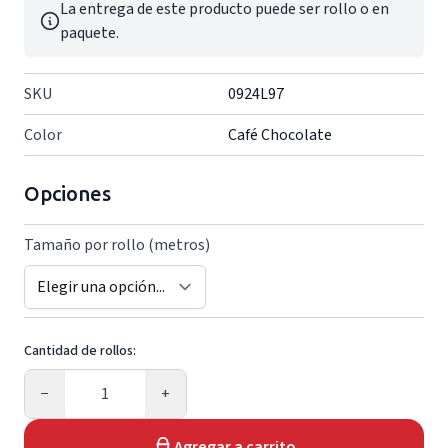
La entrega de este producto puede ser rollo o en
paquete.
SKU
0924L97
Color
Café Chocolate
Opciones
Tamaño por rollo (metros)
Cantidad de rollos:
Cantidad
−
+
Agregar a carrito