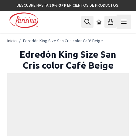
Ir al contenido
DESCUBRE HASTA
30% OFF
EN CIENTOS DE PRODUCTOS.
Inicio
/
Edredón King Size San Cris color Café Beige
Edredón King Size San
Cris color Café Beige