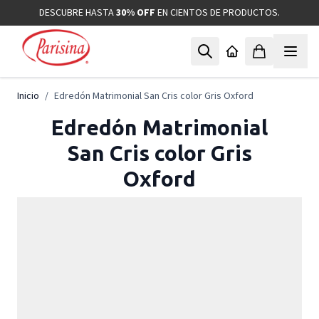
Ir al contenido
DESCUBRE HASTA
30% OFF
EN CIENTOS DE PRODUCTOS.
Inicio
/
Edredón Matrimonial San Cris color Gris Oxford
Edredón Matrimonial
San Cris color Gris
Oxford