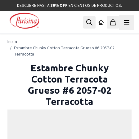
Ir al contenido
DESCUBRE HASTA
30% OFF
EN CIENTOS DE PRODUCTOS.
Inicio
/
Estambre Chunky Cotton Terracota Grueso #6 2057-02
Terracotta
Estambre Chunky
Cotton Terracota
Grueso #6 2057-02
Terracotta