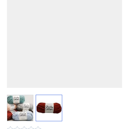
View larger image
View larger image