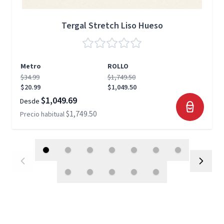
Tergal Stretch Liso Hueso
Metro
ROLLO
$34.99
$1,749.50
$20.99
$1,049.50
$1,049.69
Desde
$1,749.50
Precio habitual