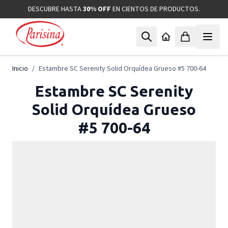
Ir al contenido
DESCUBRE HASTA
30% OFF
EN CIENTOS DE PRODUCTOS.
Inicio
/
Estambre SC Serenity Solid Orquídea Grueso #5 700-64
Estambre SC Serenity
Solid Orquídea Grueso
#5 700-64