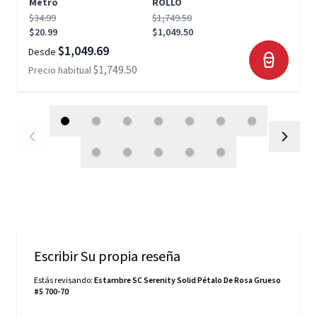
Metro
ROLLO
$34.99
$1,749.50
$20.99
$1,049.50
$1,049.69
Desde
$1,749.50
Precio habitual
Escribir Su propia reseña
Estás revisando:
Estambre SC Serenity Solid Pétalo De Rosa Grueso
#5 700-70