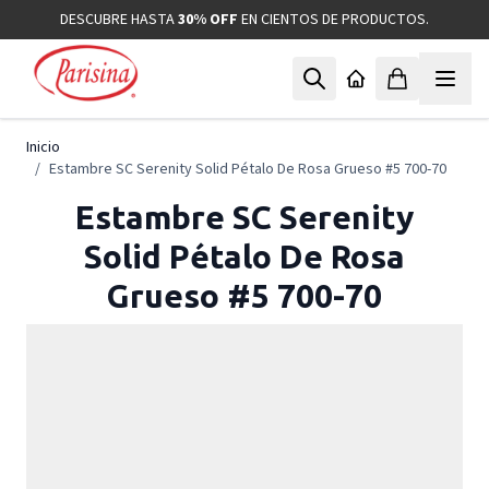
Ir al contenido
DESCUBRE HASTA
30% OFF
EN CIENTOS DE PRODUCTOS.
Inicio
/
Estambre SC Serenity Solid Pétalo De Rosa Grueso #5 700-70
Estambre SC Serenity
Solid Pétalo De Rosa
Grueso #5 700-70