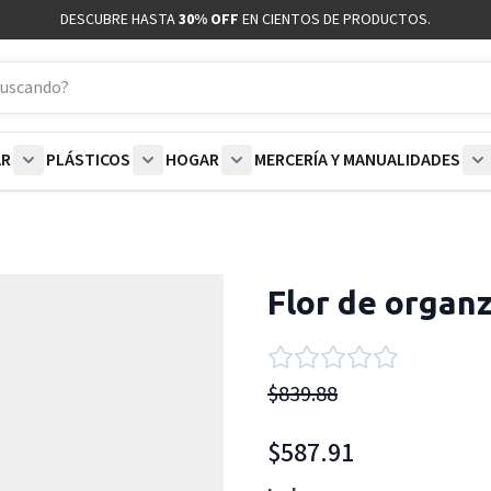
DESCUBRE HASTA
30% OFF
EN CIENTOS DE PRODUCTOS.
AR
PLÁSTICOS
HOGAR
MERCERÍA Y MANUALIDADES
coración category
bmenu for Blancos category
Show submenu for Polar category
Show submenu for Plásticos category
Show submenu for Hogar categor
S
Flor de organ
$839.88
$587.91