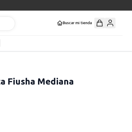
Buscar mi tienda
y
how submenu for Mercería y Manualidades category
za Fiusha Mediana