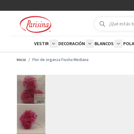
Ir al contenido
Buscar
Buscar
VESTIR
DECORACIÓN
BLANCOS
POL
Show submenu for Vestir category
Show submenu for De
Show su
Inicio
/
Flor de organza Fiusha Mediana