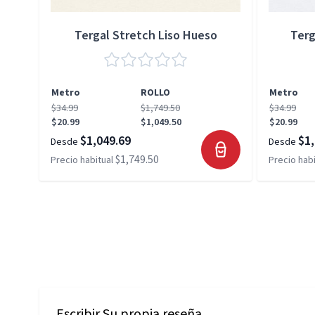
Tergal Stretch Liso Hueso
Terg
Metro
ROLLO
Metro
$34.99
$1,749.50
$34.99
$20.99
$1,049.50
$20.99
$1,049.69
$1,
Desde
Desde
$1,749.50
Precio habitual
Precio habi
Escribir Su propia reseña