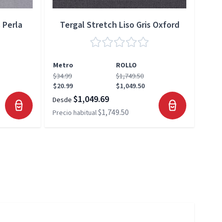
 Perla
Tergal Stretch Liso Gris Oxford
Metro
ROLLO
Met
$34.99
$1,749.50
$34.
$20.99
$1,049.50
$20.
$1,049.69
Desde
Desd
$1,749.50
Precio habitual
Preci