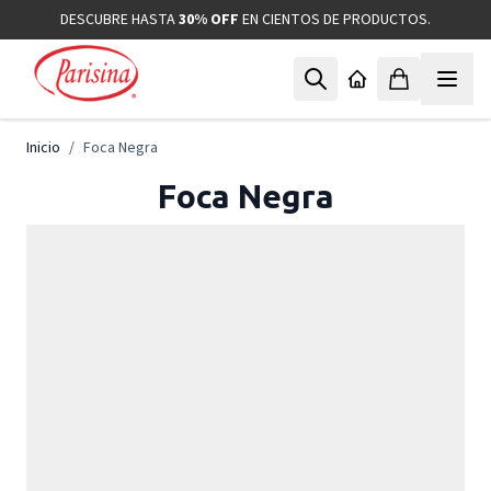
Ir al contenido
DESCUBRE HASTA
30% OFF
EN CIENTOS DE PRODUCTOS.
Inicio
/
Foca Negra
Foca Negra