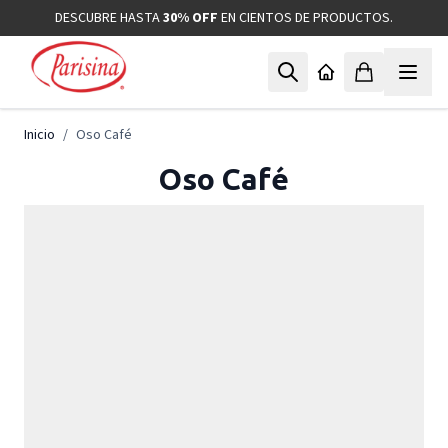
Ir al contenido
DESCUBRE HASTA
30% OFF
EN CIENTOS DE PRODUCTOS.
Inicio
/
Oso Café
Oso Café