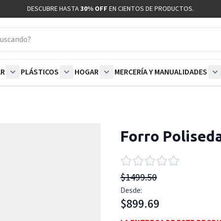
DESCUBRE HASTA
30% OFF
EN CIENTOS DE PRODUCTOS.
AR
PLÁSTICOS
HOGAR
MERCERÍA Y MANUALIDADES
coración category
bmenu for Blancos category
Show submenu for Polar category
Show submenu for Plásticos category
Show submenu for Hogar categor
S
Forro Poliseda
$1499.50
Desde:
$899.69