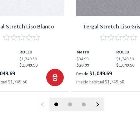
al Stretch Liso Blanco
Tergal Stretch Liso Gris
ROLLO
Metro
ROLLO
$1,749.50
$34.99
$1,749.50
$1,049.50
$20.99
$1,049.50
049.69
$1,049.69
Desde
$1,749.50
$1,749.50
tual
Precio habitual