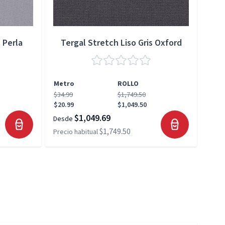
 Perla
Tergal Stretch Liso Gris Oxford
Metro
ROLLO
Met
$34.99
$1,749.50
$34.
$20.99
$1,049.50
$20.
$1,049.69
Desde
Desd
$1,749.50
Precio habitual
Preci