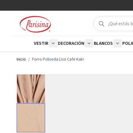
Ir al contenido
Buscar
Buscar
VESTIR
DECORACIÓN
BLANCOS
POL
Show submenu for Vestir category
Show submenu for De
Show su
Inicio
/
Forro Poliseda Liso Cafe Kaki