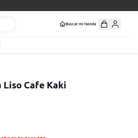
Buscar mi tienda
y
how submenu for Mercería y Manualidades category
 Liso Cafe Kaki