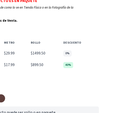
UCTO ES EN PAQUETE
de como lo ve en Tienda Física o en la Fotografía de la
s de Venta.
METRO
ROLLO
DESCUENTO
$29.99
$1499.50
0%
$17.99
$899.50
40%
cto puede ser rollo o en paquete.