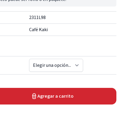
2311L98
Café Kaki
Agregar a carrito