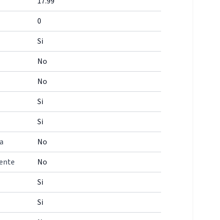
17.99
0
Si
No
No
Si
Si
a
No
iente
No
Si
Si