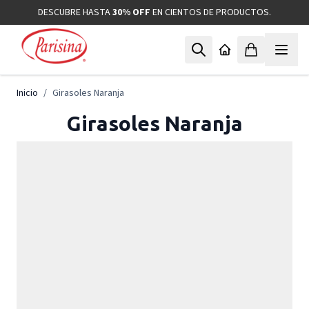
Ir al contenido
DESCUBRE HASTA
30% OFF
EN CIENTOS DE PRODUCTOS.
Inicio
/
Girasoles Naranja
Girasoles Naranja