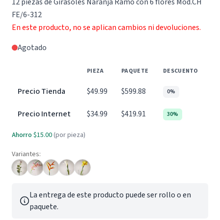
12 piezas de Girasoles Naranja Ramo con 6 flores Mod.CH
FE/6-312
En este producto, no se aplican cambios ni devoluciones.
Agotado
PIEZA
PAQUETE
DESCUENTO
Precio Tienda
$49.99
$599.88
0%
Precio Internet
$34.99
$419.91
30%
Ahorro
$15.00
(por pieza)
Variantes:
La entrega de este producto puede ser rollo o en
paquete.