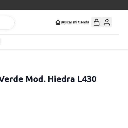
Buscar mi tienda
y
how submenu for Mercería y Manualidades category
 Verde Mod. Hiedra L430