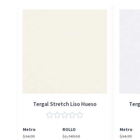
Press to skip carousel
Tergal Stretch Liso Hueso
Terg
Metro
ROLLO
Metro
$34.99
$1,749.50
$34.99