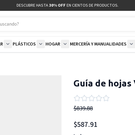
DESCUBRE HASTA
30% OFF
EN CIENTOS DE PRODUCTOS.
AR
PLÁSTICOS
HOGAR
MERCERÍA Y MANUALIDADES
coración category
bmenu for Blancos category
Show submenu for Polar category
Show submenu for Plásticos category
Show submenu for Hogar categor
S
Guía de hojas
$839.88
$587.91