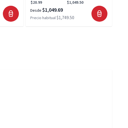
$20.99
$1,049.50
$20.
$1,049.69
Desde
Desd
$1,749.50
Precio habitual
Preci