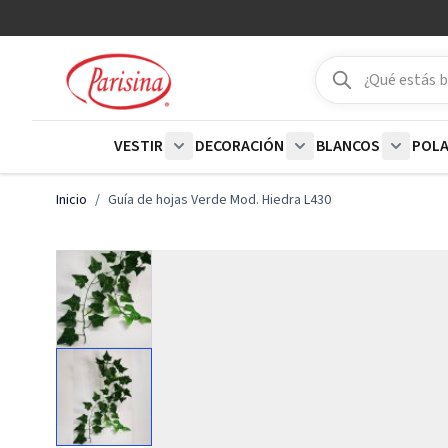
Ir al contenido
Buscar
Buscar
VESTIR
DECORACIÓN
BLANCOS
POL
Show submenu for Vestir category
Show submenu for De
Show su
Inicio
/
Guía de hojas Verde Mod. Hiedra L430