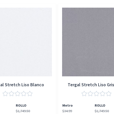
al Stretch Liso Blanco
Tergal Stretch Liso Gris
ROLLO
Metro
ROLLO
$1,749.50
$34.99
$1,749.50