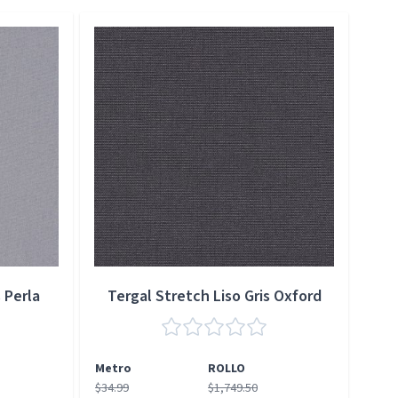
 Perla
Tergal Stretch Liso Gris Oxford
Metro
ROLLO
Met
$34.99
$1,749.50
$34.