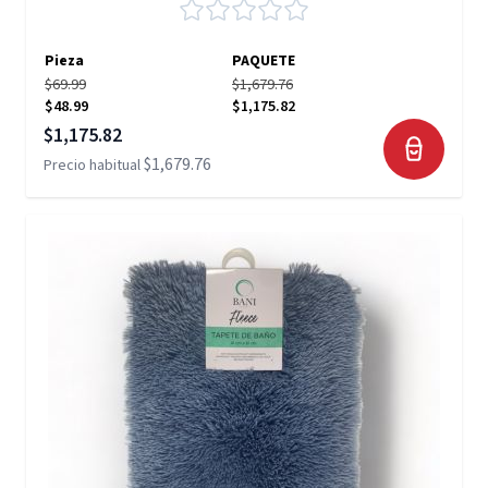
Pieza
PAQUETE
$69.99
$1,679.76
$48.99
$1,175.82
Precio especial
$1,175.82
$1,679.76
Precio habitual