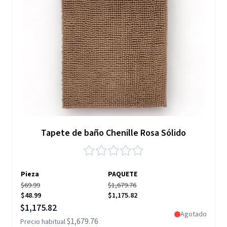
Tapete de baño Chenille Rosa Sólido
Pieza
PAQUETE
$69.99
$1,679.76
$48.99
$1,175.82
Precio especial
$1,175.82
Agotado
$1,679.76
Precio habitual