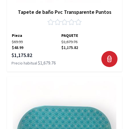
Tapete de baño Pvc Transparente Puntos
Pieza
PAQUETE
$69.99
$1,679.76
$48.99
$1,175.82
Precio especial
$1,175.82
$1,679.76
Precio habitual