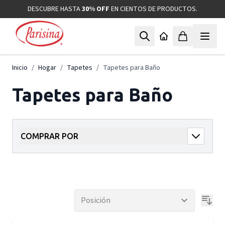
Ir al contenido
DESCUBRE HASTA
30% OFF
EN CIENTOS DE PRODUCTOS.
Inicio
/
Hogar
/
Tapetes
/
Tapetes para Baño
Tapetes para Baño
COMPRAR POR