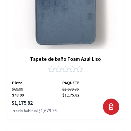
Tapete de baño Foam Azul Liso
Pieza
PAQUETE
$69.99
$1,679.76
$48.99
$1,175.82
Precio especial
$1,175.82
$1,679.76
Precio habitual