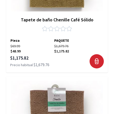
Tapete de baño Chenille Café Sólido
Pieza
PAQUETE
$69.99
$1,679.76
$48.99
$1,175.82
Precio especial
$1,175.82
$1,679.76
Precio habitual