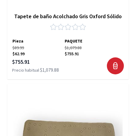
Tapete de baño Acolchado Gris Oxford Sólido
Pieza
PAQUETE
$89.99
$1,079.88
$62.99
$755.91
Precio especial
$755.91
$1,079.88
Precio habitual