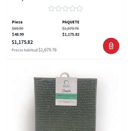
Pieza
PAQUETE
$69.99
$1,679.76
$48.99
$1,175.82
Precio especial
$1,175.82
$1,679.76
Precio habitual