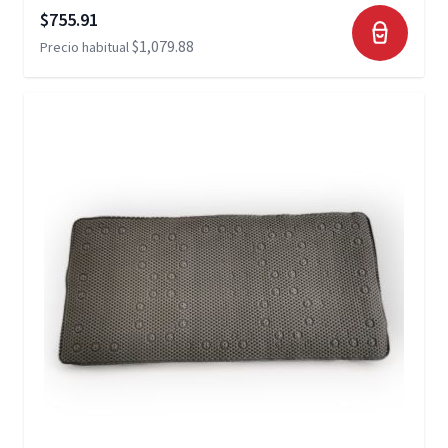
Precio especial
$755.91
$1,079.88
Precio habitual