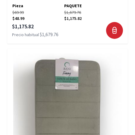
Pieza
PAQUETE
$69.99
$1,679.76
$48.99
$1,175.82
Precio especial
$1,175.82
$1,679.76
Precio habitual