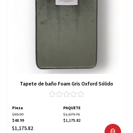
Tapete de baño Foam Gris Oxford Sólido
Pieza
PAQUETE
$69.99
$1,679.76
$48.99
$1,175.82
Precio especial
$1,175.82