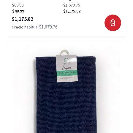
$69.99
$1,679.76
$48.99
$1,175.82
Precio especial
$1,175.82
$1,679.76
Precio habitual