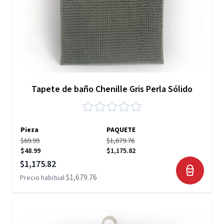
Tapete de baño Chenille Gris Perla Sólido
Pieza
PAQUETE
$69.99
$1,679.76
$48.99
$1,175.82
Precio especial
$1,175.82
$1,679.76
Precio habitual