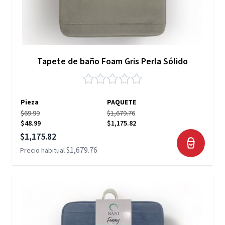
Tapete de baño Foam Gris Perla Sólido
Pieza
PAQUETE
$69.99
$1,679.76
$48.99
$1,175.82
Precio especial
$1,175.82
$1,679.76
Precio habitual