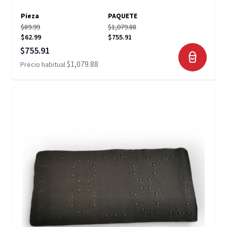
Pieza
PAQUETE
$89.99
$1,079.88
$62.99
$755.91
Precio especial
$755.91
$1,079.88
Precio habitual