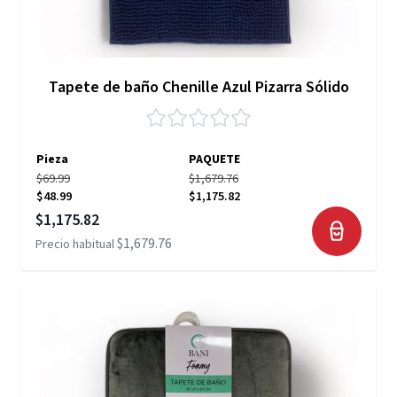
Tapete de baño Chenille Azul Pizarra Sólido
Pieza
PAQUETE
$69.99
$1,679.76
$48.99
$1,175.82
Precio especial
$1,175.82
$1,679.76
Precio habitual