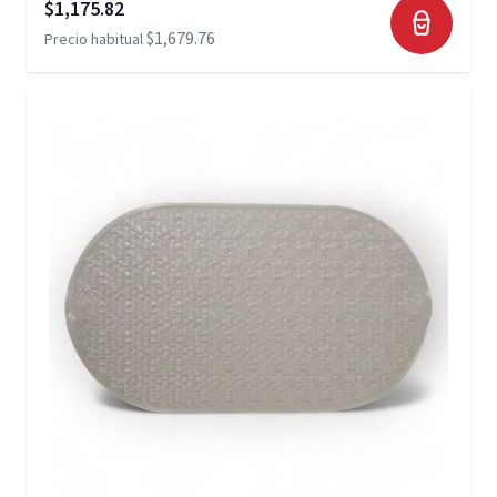
Precio especial
$1,175.82
$1,679.76
Precio habitual