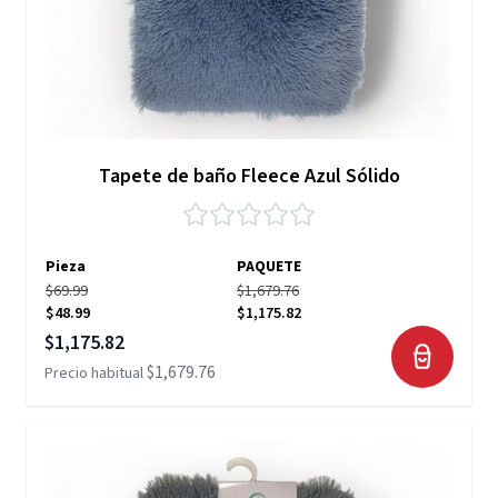
Tapete de baño Fleece Azul Sólido
Pieza
PAQUETE
$69.99
$1,679.76
$48.99
$1,175.82
Precio especial
$1,175.82
$1,679.76
Precio habitual