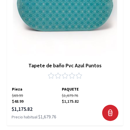
Tapete de baño Pvc Azul Puntos
Pieza
PAQUETE
$69.99
$1,679.76
$48.99
$1,175.82
Precio especial
$1,175.82
$1,679.76
Precio habitual