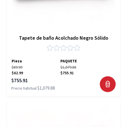
Tapete de baño Acolchado Negro Sólido
Pieza
PAQUETE
$89.99
$1,079.88
$62.99
$755.91
Precio especial
$755.91
$1,079.88
Precio habitual