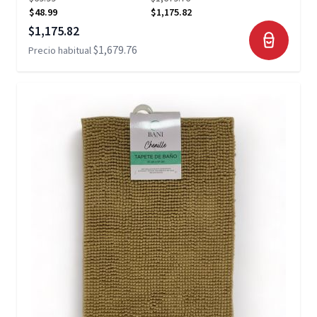
$48.99
$1,175.82
Precio especial
$1,175.82
$1,679.76
Precio habitual