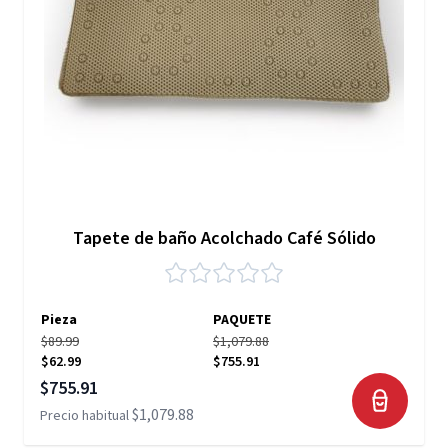
Tapete de baño Acolchado Café Sólido
Pieza
PAQUETE
$89.99
$1,079.88
$62.99
$755.91
Precio especial
$755.91
$1,079.88
Precio habitual