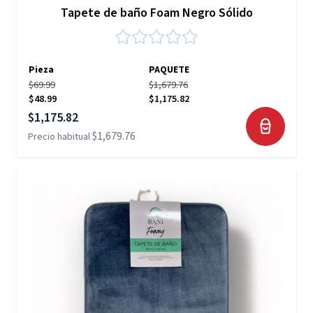
Tapete de baño Foam Negro Sólido
Pieza
PAQUETE
$69.99
$1,679.76
$48.99
$1,175.82
Precio especial
$1,175.82
$1,679.76
Precio habitual