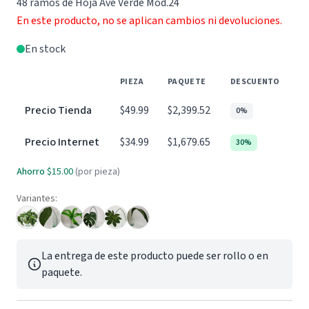
48 ramos de Hoja Ave Verde Mod.24
En este producto, no se aplican cambios ni devoluciones.
En stock
PIEZA
PAQUETE
DESCUENTO
Precio Tienda
$49.99
$2,399.52
0%
Precio Internet
$34.99
$1,679.65
30%
Ahorro
$15.00
(por pieza)
Variantes:
La entrega de este producto puede ser rollo o en
paquete.