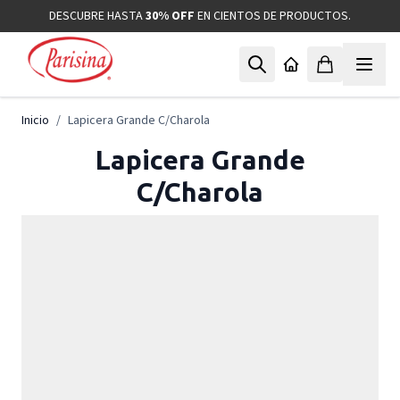
Ir al contenido
DESCUBRE HASTA
30% OFF
EN CIENTOS DE PRODUCTOS.
Inicio
/
Lapicera Grande C/Charola
Lapicera Grande
C/Charola