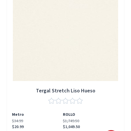
Tergal Stretch Liso Hueso
Metro
ROLLO
$34.99
$1,749.50
$20.99
$1,049.50