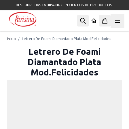
Ir al contenido
DESCUBRE HASTA
30% OFF
EN CIENTOS DE PRODUCTOS.
Inicio
/
Letrero De Foami Diamantado Plata Mod.Felicidades
Letrero De Foami
Diamantado Plata
Mod.Felicidades