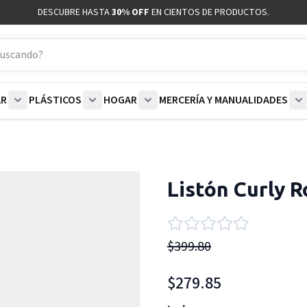
DESCUBRE HASTA
30% OFF
EN CIENTOS DE PRODUCTOS.
AR
PLÁSTICOS
HOGAR
MERCERÍA Y MANUALIDADES
coración category
bmenu for Blancos category
Show submenu for Polar category
Show submenu for Plásticos category
Show submenu for Hogar categor
S
Listón Curly R
$399.80
$279.85