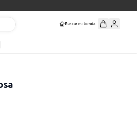
Buscar mi tienda
y
how submenu for Mercería y Manualidades category
osa