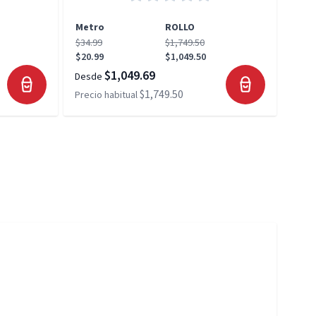
Metro
ROLLO
Met
$34.99
$1,749.50
$34.
$20.99
$1,049.50
$20.
$1,049.69
Desde
Desd
$1,749.50
Precio habitual
Preci