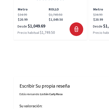
Metro
ROLLO
Metro
$34.99
$1,749.50
$34.99
$20.99
$1,049.50
$20.99
$1,049.69
$1,
Desde
Desde
$1,749.50
Precio habitual
Precio habi
Escribir Su propia reseña
Estás revisando:
Listón Curly Rosa
Su valoración: