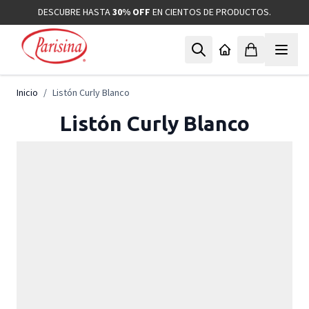
Ir al contenido
DESCUBRE HASTA
30% OFF
EN CIENTOS DE PRODUCTOS.
Inicio
/
Listón Curly Blanco
Listón Curly Blanco