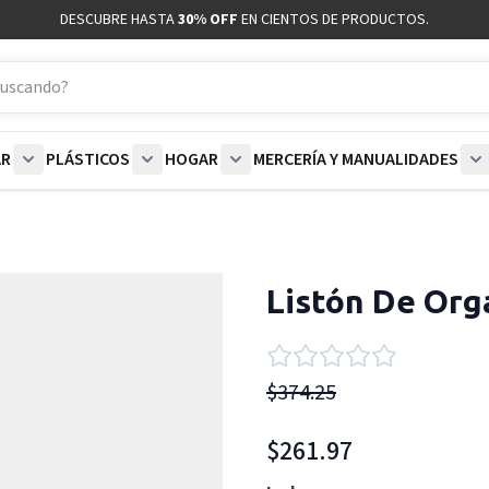
DESCUBRE HASTA
30% OFF
EN CIENTOS DE PRODUCTOS.
AR
PLÁSTICOS
HOGAR
MERCERÍA Y MANUALIDADES
coración category
bmenu for Blancos category
Show submenu for Polar category
Show submenu for Plásticos category
Show submenu for Hogar categor
S
Listón De Org
$374.25
$261.97