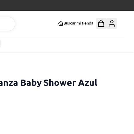
Buscar mi tienda
y
how submenu for Mercería y Manualidades category
anza Baby Shower Azul