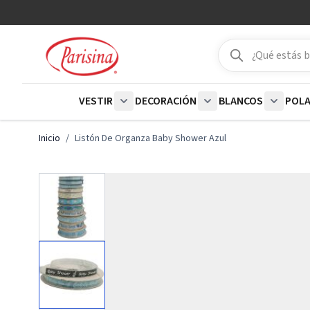
Ir al contenido
Buscar
Buscar
VESTIR
DECORACIÓN
BLANCOS
POL
Show submenu for Vestir category
Show submenu for De
Show su
Inicio
/
Listón De Organza Baby Shower Azul