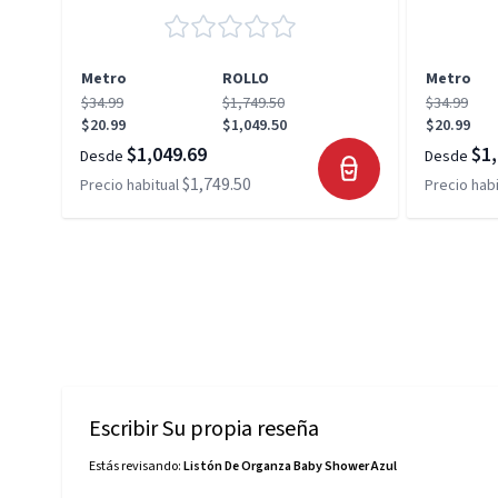
Metro
ROLLO
Metro
$34.99
$1,749.50
$34.99
$20.99
$1,049.50
$20.99
$1,049.69
$1,
Desde
Desde
$1,749.50
Precio habitual
Precio habi
Escribir Su propia reseña
Estás revisando:
Listón De Organza Baby Shower Azul