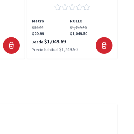
Metro
ROLLO
Met
$34.99
$1,749.50
$34.
$20.99
$1,049.50
$20.
$1,049.69
Desde
Desd
$1,749.50
Precio habitual
Preci