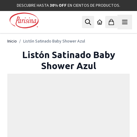
Ir al contenido
DESCUBRE HASTA
30% OFF
EN CIENTOS DE PRODUCTOS.
Inicio
/
Listón Satinado Baby Shower Azul
Listón Satinado Baby
Shower Azul