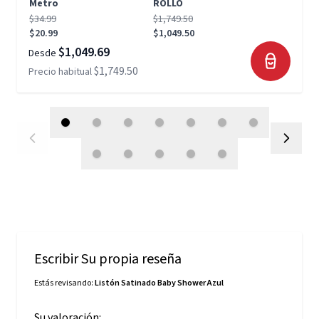
Metro
ROLLO
$34.99
$1,749.50
$20.99
$1,049.50
$1,049.69
Desde
$1,749.50
Precio habitual
Escribir Su propia reseña
Estás revisando:
Listón Satinado Baby Shower Azul
Su valoración: