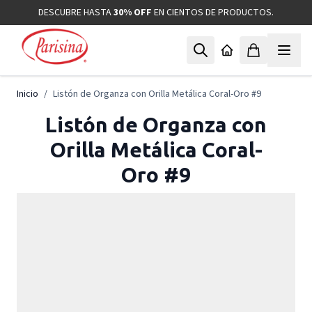
Ir al contenido
DESCUBRE HASTA
30% OFF
EN CIENTOS DE PRODUCTOS.
Inicio
/
Listón de Organza con Orilla Metálica Coral-Oro #9
Listón de Organza con
Orilla Metálica Coral-
Oro #9