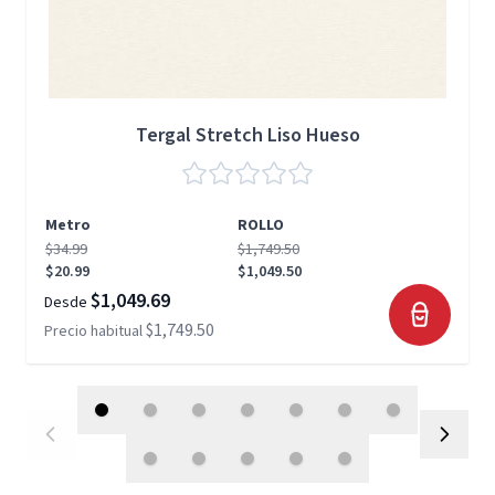
Tergal Stretch Liso Hueso
Metro
ROLLO
$34.99
$1,749.50
$20.99
$1,049.50
$1,049.69
Desde
$1,749.50
Precio habitual