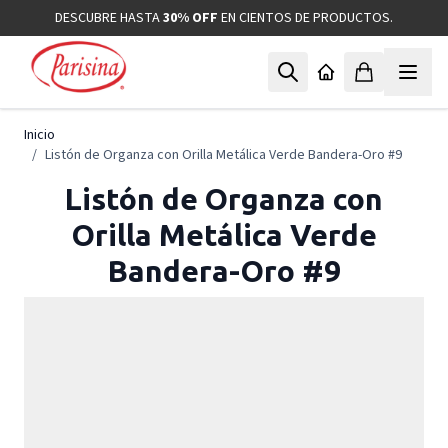
Ir al contenido
DESCUBRE HASTA
30% OFF
EN CIENTOS DE PRODUCTOS.
Inicio
/
Listón de Organza con Orilla Metálica Verde Bandera-Oro #9
Listón de Organza con
Orilla Metálica Verde
Bandera-Oro #9