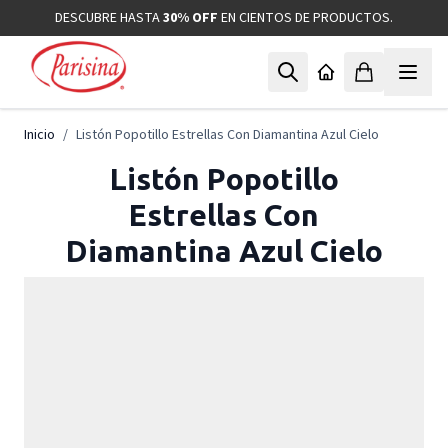
Ir al contenido
DESCUBRE HASTA
30% OFF
EN CIENTOS DE PRODUCTOS.
Inicio
/
Listón Popotillo Estrellas Con Diamantina Azul Cielo
Listón Popotillo
Estrellas Con
Diamantina Azul Cielo