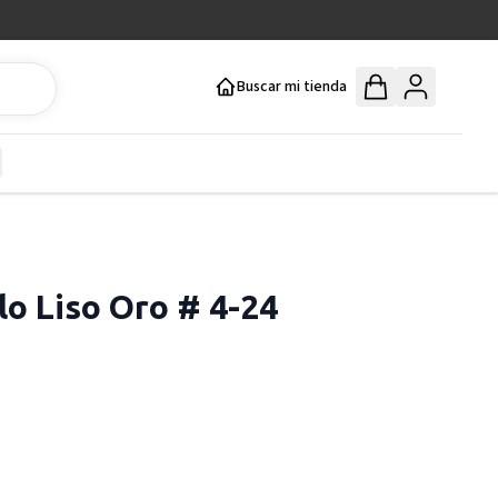
Buscar mi tienda
y
how submenu for Mercería y Manualidades category
lo Liso Oro # 4-24