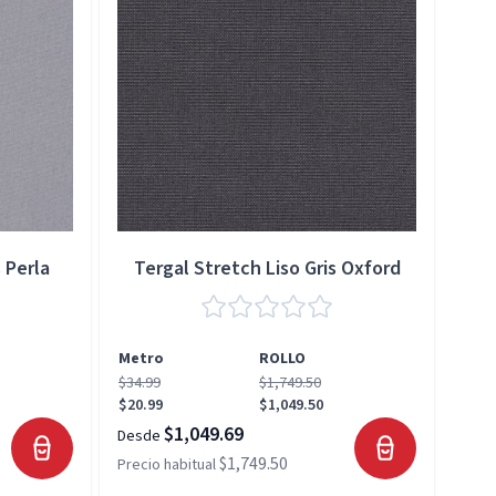
 Perla
Tergal Stretch Liso Gris Oxford
Metro
ROLLO
Met
$34.99
$1,749.50
$34.
$20.99
$1,049.50
$20.
$1,049.69
Desde
Desd
$1,749.50
Precio habitual
Preci