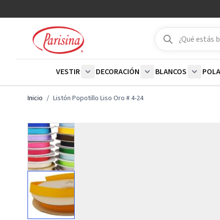
Ir al contenido
Buscar
Buscar
VESTIR
DECORACIÓN
BLANCOS
POL
Show submenu for Vestir category
Show submenu for De
Show su
Inicio
/
Listón Popotillo Liso Oro # 4-24