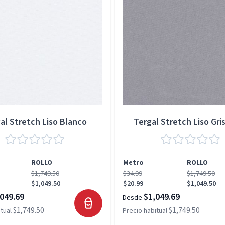
al Stretch Liso Blanco
Tergal Stretch Liso Gris
ROLLO
Metro
ROLLO
$1,749.50
$34.99
$1,749.50
$1,049.50
$20.99
$1,049.50
049.69
$1,049.69
Desde
$1,749.50
$1,749.50
tual
Precio habitual