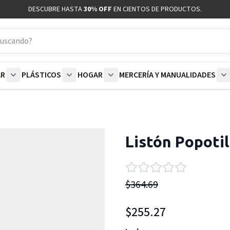
DESCUBRE HASTA
30% OFF
EN CIENTOS DE PRODUCTOS.
AR
PLÁSTICOS
HOGAR
MERCERÍA Y MANUALIDADES
coración category
bmenu for Blancos category
Show submenu for Polar category
Show submenu for Plásticos category
Show submenu for Hogar categor
S
Listón Popotil
$364.69
$255.27