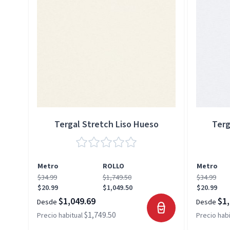
Tergal Stretch Liso Hueso
Terg
Metro
ROLLO
Metro
$34.99
$1,749.50
$34.99
$20.99
$1,049.50
$20.99
$1,049.69
$1,
Desde
Desde
$1,749.50
Precio habitual
Precio habi