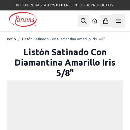
Ir al contenido
DESCUBRE HASTA
30% OFF
EN CIENTOS DE PRODUCTOS.
Inicio
/
Listón Satinado Con Diamantina Amarillo Iris 5/8"
Listón Satinado Con
Diamantina Amarillo Iris
5/8"