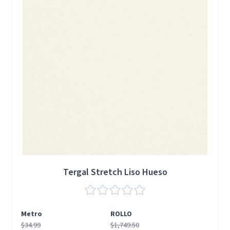
Tergal Stretch Liso Hueso
Metro
ROLLO
$34.99
$1,749.50