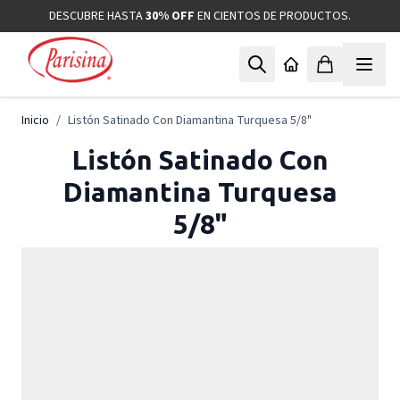
Ir al contenido
DESCUBRE HASTA
30% OFF
EN CIENTOS DE PRODUCTOS.
Inicio
/
Listón Satinado Con Diamantina Turquesa 5/8"
Listón Satinado Con
Diamantina Turquesa
5/8"