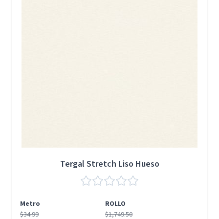
Tergal Stretch Liso Hueso
Metro
ROLLO
$34.99
$1,749.50