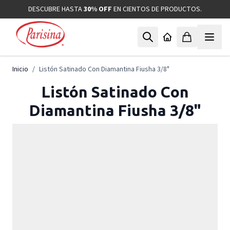
Ir al contenido
DESCUBRE HASTA
30% OFF
EN CIENTOS DE PRODUCTOS.
Inicio
/
Listón Satinado Con Diamantina Fiusha 3/8"
Listón Satinado Con
Diamantina Fiusha 3/8"