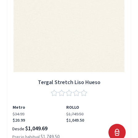
Tergal Stretch Liso Hueso
Metro
ROLLO
$34.99
$1,749.50
$20.99
$1,049.50
$1,049.69
Desde
$1,749.50
Precio habitual