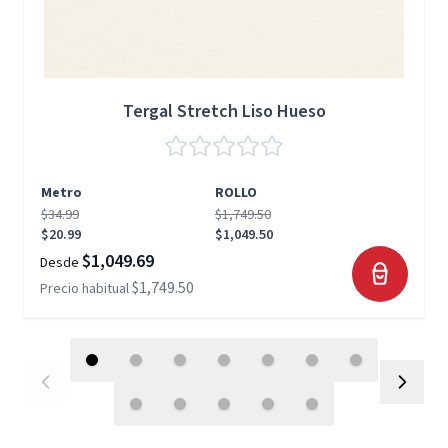
Tergal Stretch Liso Hueso
Metro
ROLLO
$34.99
$1,749.50
$20.99
$1,049.50
$1,049.69
Desde
$1,749.50
Precio habitual