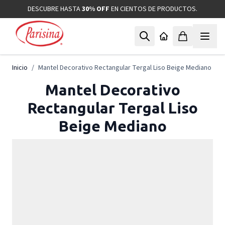
Ir al contenido
DESCUBRE HASTA
30% OFF
EN CIENTOS DE PRODUCTOS.
Inicio
/
Mantel Decorativo Rectangular Tergal Liso Beige Mediano
Mantel Decorativo
Rectangular Tergal Liso
Beige Mediano