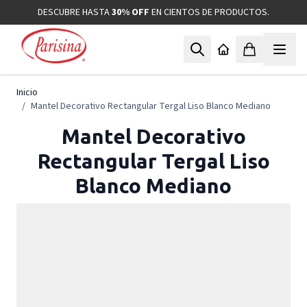
Ir al contenido
DESCUBRE HASTA
30% OFF
EN CIENTOS DE PRODUCTOS.
Inicio
/
Mantel Decorativo Rectangular Tergal Liso Blanco Mediano
Mantel Decorativo
Rectangular Tergal Liso
Blanco Mediano