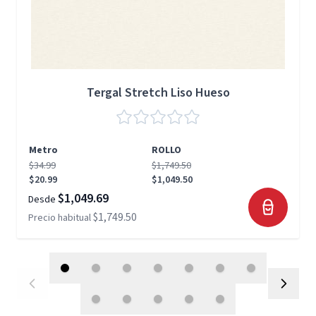
Tergal Stretch Liso Hueso
Metro
ROLLO
$34.99
$1,749.50
$20.99
$1,049.50
$1,049.69
Desde
$1,749.50
Precio habitual