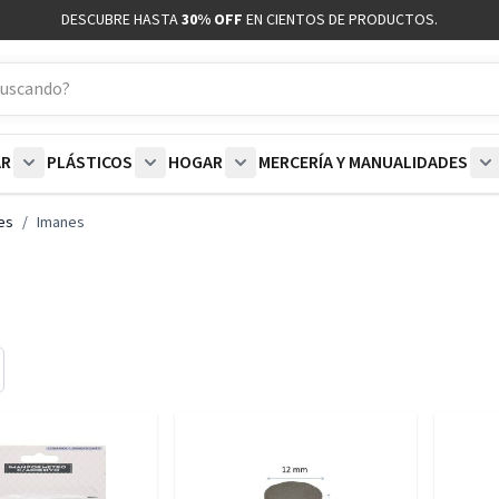
DESCUBRE HASTA
30% OFF
EN CIENTOS DE PRODUCTOS.
AR
PLÁSTICOS
HOGAR
MERCERÍA Y MANUALIDADES
coración category
bmenu for Blancos category
Show submenu for Polar category
Show submenu for Plásticos category
Show submenu for Hogar categor
S
es
/
Imanes