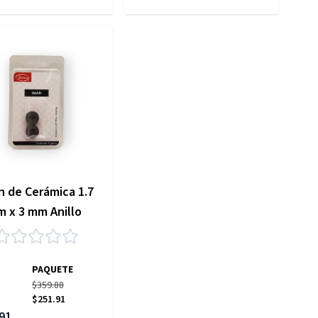
n de Cerámica 1.7
m x 3 mm Anillo
PAQUETE
$359.88
$251.91
 especial
91