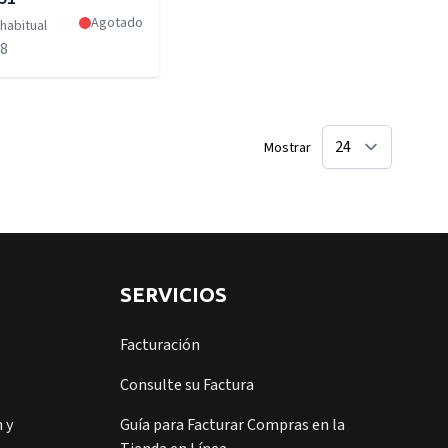
Agotado
habitual
88
Mostrar
SERVICIOS
Facturación
Consulte su Factura
 y
Guía para Facturar Compras en la