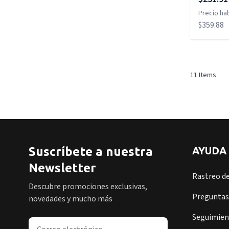
Precio hab
$359.88
11
Items
Suscríbete a nuestra
AYUDA
Newsletter
Rastreo d
Descubre promociones exclusivas,
Preguntas
novedades y mucho más
Seguimient
Dirección de correo electrónico