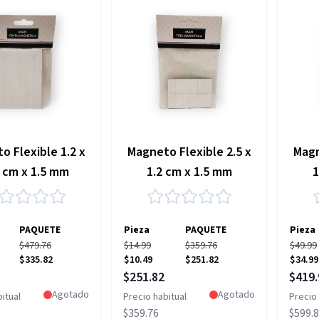
o Flexible 1.2 x
Magneto Flexible 2.5 x
Magn
1 cm x 1.5 mm
1.2 cm x 1.5 mm
1
PAQUETE
Pieza
PAQUETE
Pieza
$479.76
$14.99
$359.76
$49.99
$335.82
$10.49
$251.82
$34.99
pecial
Precio especial
Precio
$251.82
$419.
Agotado
Agotado
itual
Precio habitual
Precio 
$359.76
$599.