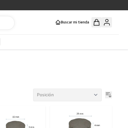
Buscar mi tienda
y
how submenu for Mercería y Manualidades category