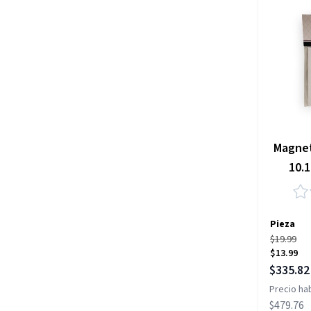
Magnet
10.
Pieza
$19.99
$13.99
Precio es
$335.82
Precio hab
$479.76