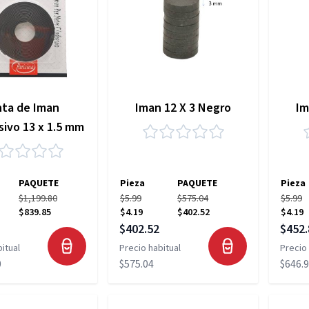
nta de Iman
Iman 12 X 3 Negro
Im
ivo 13 x 1.5 mm
PAQUETE
Pieza
PAQUETE
Pieza
$1,199.80
$5.99
$575.04
$5.99
$839.85
$4.19
$402.52
$4.19
pecial
Precio especial
Precio
$402.52
$452.
itual
Precio habitual
Precio 
0
$575.04
$646.