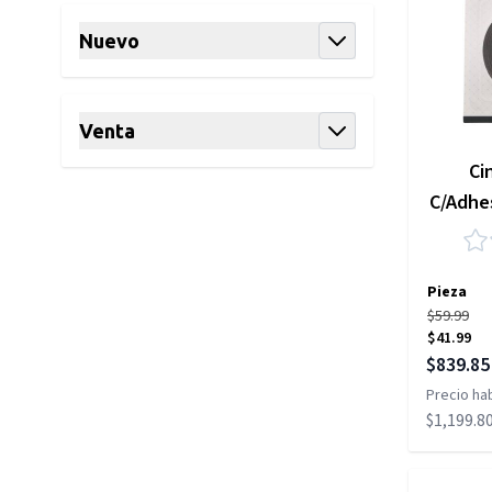
Nuevo
filter
Venta
filter
Ci
C/Adhes
Pieza
$59.99
$41.99
Precio es
$839.85
Precio hab
$1,199.8