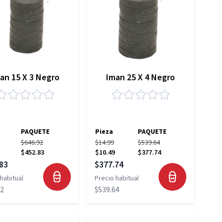
an 15 X 3 Negro
Iman 25 X 4 Negro
PAQUETE
Pieza
PAQUETE
$646.92
$14.99
$539.64
$452.83
$10.49
$377.74
 especial
Precio especial
83
$377.74
habitual
Precio habitual
92
$539.64