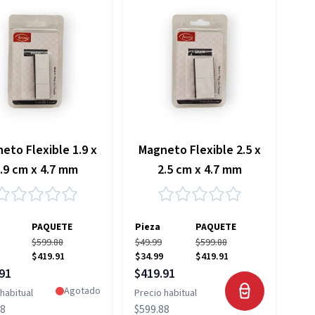
eto Flexible 1.9 x
Magneto Flexible 2.5 x
.9 cm x 4.7 mm
2.5 cm x 4.7 mm
PAQUETE
Pieza
PAQUETE
$599.88
$49.99
$599.88
$419.91
$34.99
$419.91
 especial
Precio especial
91
$419.91
Agotado
habitual
Precio habitual
88
$599.88