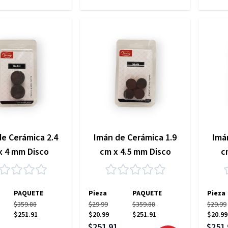
e Cerámica 2.4
Imán de Cerámica 1.9
Imá
x 4 mm Disco
cm x 4.5 mm Disco
c
PAQUETE
Pieza
PAQUETE
Pieza
$359.88
$29.99
$359.88
$29.99
$251.91
$20.99
$251.91
$20.99
pecial
Precio especial
Precio
$251.91
$251.