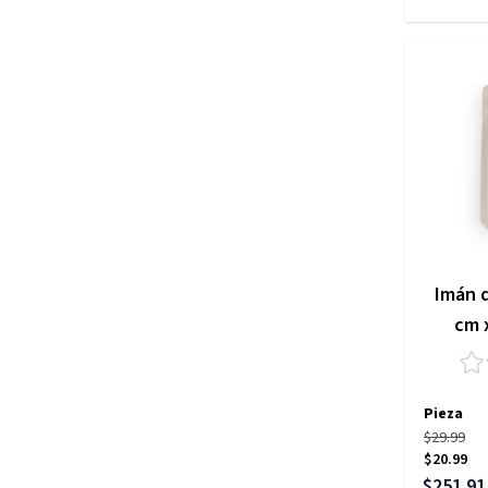
Imán d
cm 
Pieza
$29.99
$20.99
Precio es
$251.91