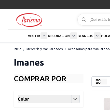
Ir al contenido
Buscar
Buscar
VESTIR
DECORACIÓN
BLANCOS
POL
Show submenu for Vestir category
Show submenu for De
Show su
Inicio
/
Mercería y Manualidades
/
Accesorios para Manualidad
Imanes
COMPRAR POR
Skip to product list
Color
filter