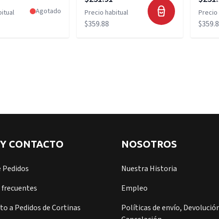
Agotado
itual
Precio habitual
Precio 
$359.88
$359.
 Y CONTACTO
NOSOTROS
e Pedidos
Nuestra Historia
 frecuentes
Empleo
o a Pedidos de Cortinas
Políticas de envío, Devolución