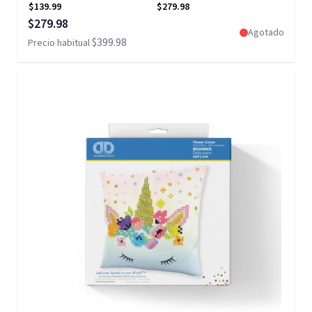
$139.99
$279.98
Precio especial
$279.98
Agotado
$399.98
Precio habitual