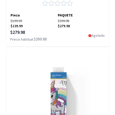
Pieza
PAQUETE
$199.99
$399.98
$139.99
$279.98
Precio especial
$279.98
Agotado
$399.98
Precio habitual