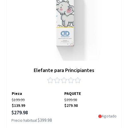
Elefante para Principiantes
Pieza
PAQUETE
$199.99
$399.98
$139.99
$279.98
Precio especial
$279.98
Agotado
$399.98
Precio habitual