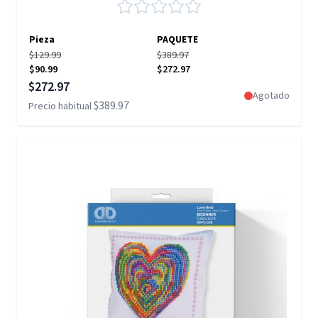
Pieza
PAQUETE
$129.99
$389.97
$90.99
$272.97
Precio especial
$272.97
Agotado
$389.97
Precio habitual