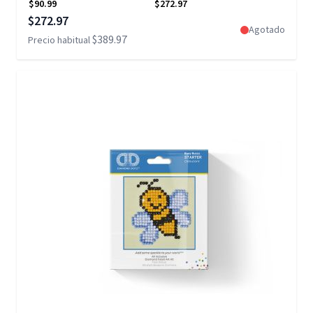
$90.99
$272.97
Precio especial
$272.97
Agotado
$389.97
Precio habitual