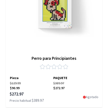
Perro para Principiantes
Pieza
PAQUETE
$129.99
$389.97
$90.99
$272.97
Precio especial
$272.97
Agotado
$389.97
Precio habitual