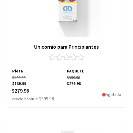
Unicornio para Principiantes
Pieza
PAQUETE
$199.99
$399.98
$139.99
$279.98
Precio especial
$279.98
Agotado
$399.98
Precio habitual