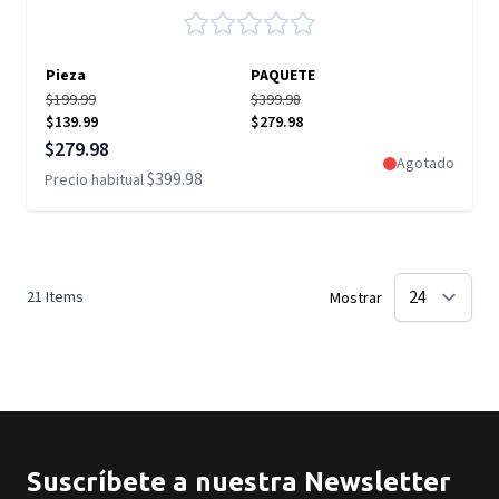
Pieza
PAQUETE
$199.99
$399.98
$139.99
$279.98
Precio especial
$279.98
Agotado
$399.98
Precio habitual
21
Items
Mostrar
Suscríbete a nuestra Newsletter