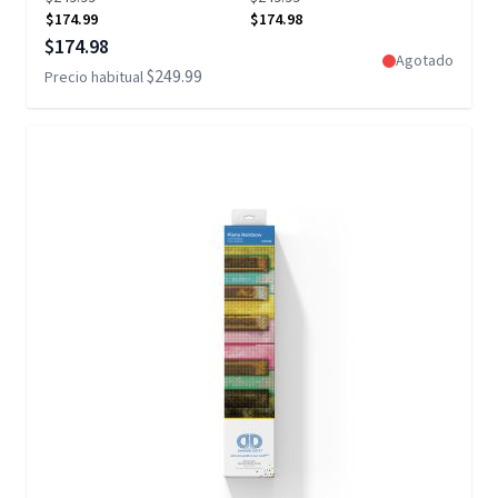
$174.99
$174.98
Precio especial
$174.98
Agotado
$249.99
Precio habitual