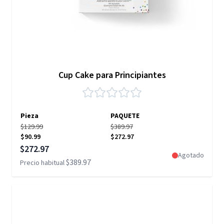
Cup Cake para Principiantes
Pieza
PAQUETE
$129.99
$389.97
$90.99
$272.97
Precio especial
$272.97
Agotado
$389.97
Precio habitual