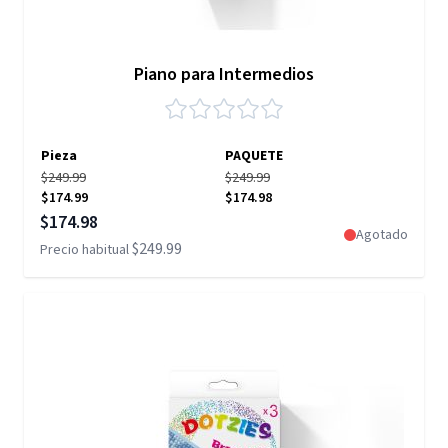
Piano para Intermedios
Pieza
PAQUETE
$249.99
$249.99
$174.99
$174.98
Precio especial
$174.98
Agotado
$249.99
Precio habitual