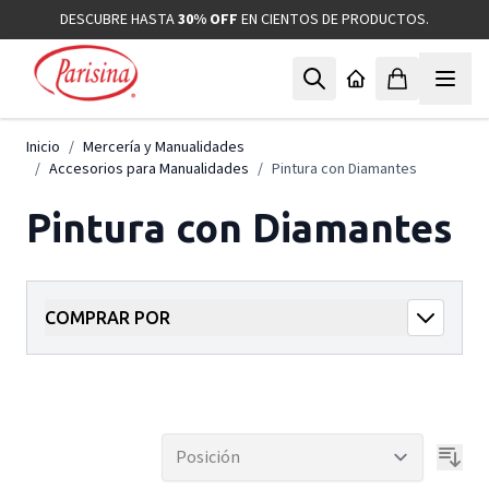
Ir al contenido
DESCUBRE HASTA
30% OFF
EN CIENTOS DE PRODUCTOS.
Inicio
/
Mercería y Manualidades
/
Accesorios para Manualidades
/
Pintura con Diamantes
Pintura con Diamantes
COMPRAR POR