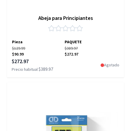
Abeja para Principiantes
Pieza
PAQUETE
$129.99
$389.97
$90.99
$272.97
Precio especial
$272.97
Agotado
$389.97
Precio habitual