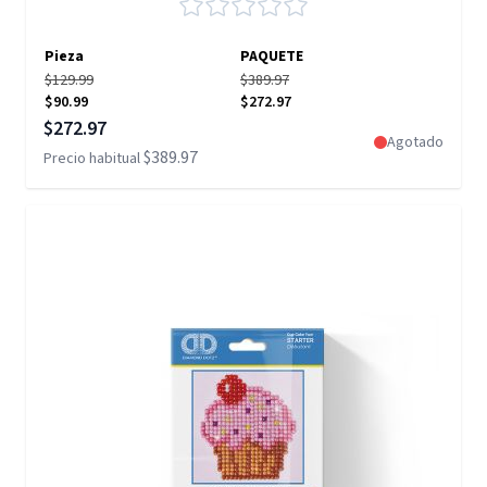
Pieza
PAQUETE
$129.99
$389.97
$90.99
$272.97
Precio especial
$272.97
Agotado
$389.97
Precio habitual