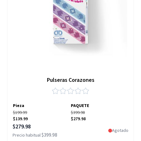
Pulseras Corazones
Pieza
PAQUETE
$199.99
$399.98
$139.99
$279.98
Precio especial
$279.98
Agotado
$399.98
Precio habitual