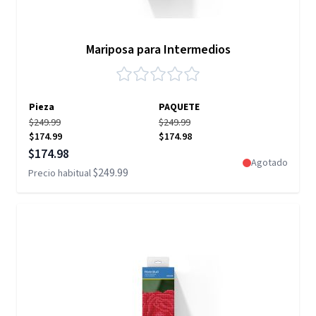
Mariposa para Intermedios
Pieza
PAQUETE
$249.99
$249.99
$174.99
$174.98
Precio especial
$174.98
Agotado
$249.99
Precio habitual