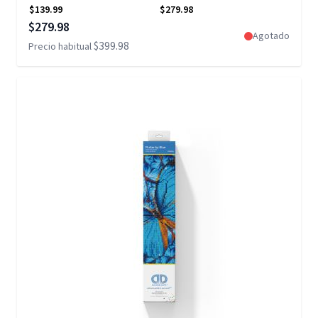
$139.99
$279.98
Precio especial
$279.98
Agotado
$399.98
Precio habitual