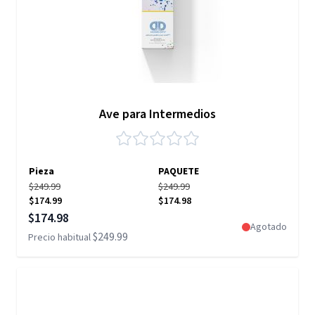
Ave para Intermedios
Pieza
PAQUETE
$249.99
$249.99
$174.99
$174.98
Precio especial
$174.98
Agotado
$249.99
Precio habitual