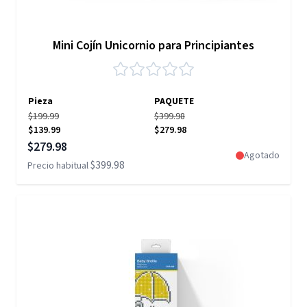
Mini Cojín Unicornio para Principiantes
Pieza
PAQUETE
$199.99
$399.98
$139.99
$279.98
Precio especial
$279.98
Agotado
$399.98
Precio habitual