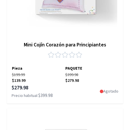
Mini Cojín Corazón para Principiantes
Pieza
PAQUETE
$199.99
$399.98
$139.99
$279.98
Precio especial
$279.98
Agotado
$399.98
Precio habitual