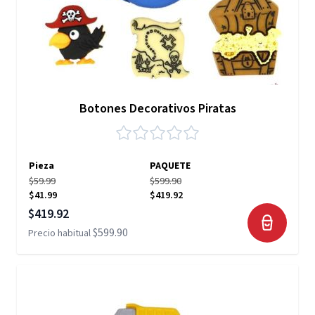
Botones Decorativos Piratas
Pieza
PAQUETE
$59.99
$599.90
$41.99
$419.92
Precio especial
$419.92
$599.90
Precio habitual