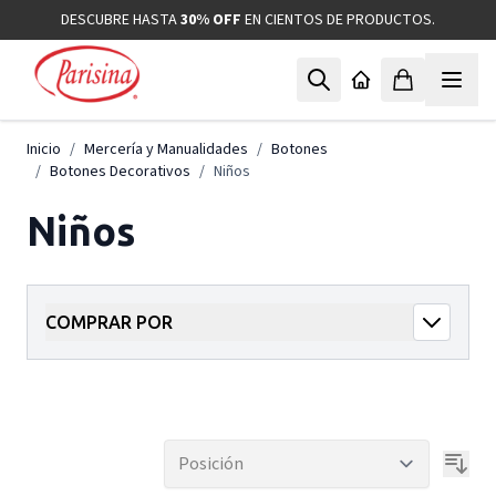
Ir al contenido
DESCUBRE HASTA
30% OFF
EN CIENTOS DE PRODUCTOS.
Inicio
/
Mercería y Manualidades
/
Botones
/
Botones Decorativos
/
Niños
Niños
COMPRAR POR