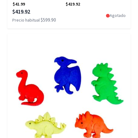
$41.99
$419.92
Precio especial
$419.92
Agotado
$599.90
Precio habitual