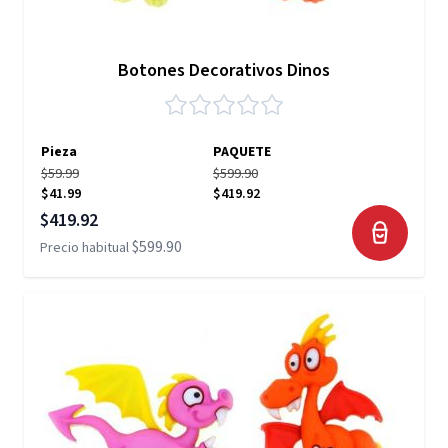
Botones Decorativos Dinos
Pieza
PAQUETE
$59.99
$599.90
$41.99
$419.92
Precio especial
$419.92
$599.90
Precio habitual