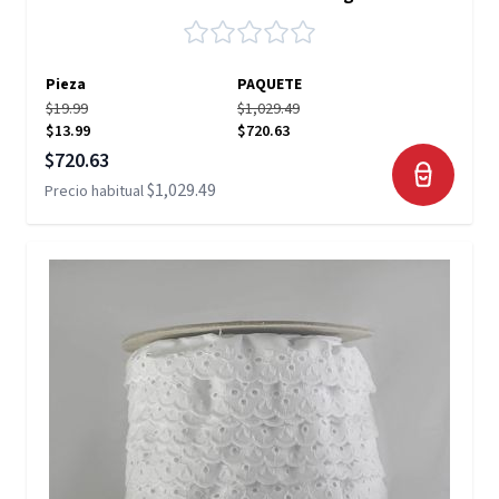
Pieza
PAQUETE
$19.99
$1,029.49
$13.99
$720.63
Precio especial
$720.63
$1,029.49
Precio habitual