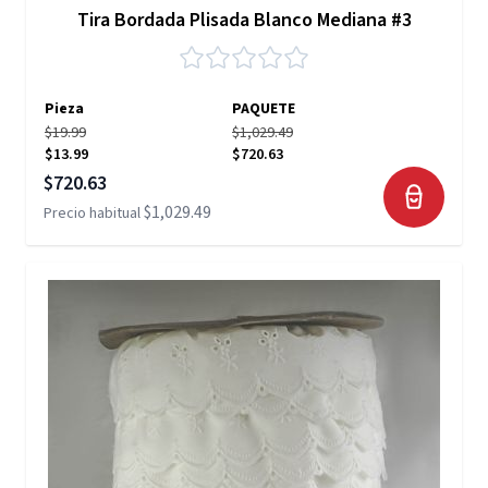
Tira Bordada Plisada Blanco Mediana #3
Pieza
PAQUETE
$19.99
$1,029.49
$13.99
$720.63
Precio especial
$720.63
$1,029.49
Precio habitual