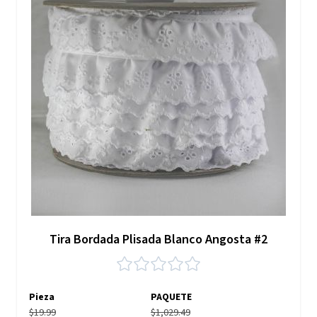
Tira Bordada Plisada Blanco Angosta #2
Pieza
PAQUETE
$19.99
$1,029.49