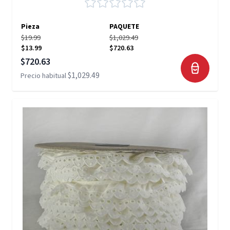
Pieza
PAQUETE
$19.99
$1,029.49
$13.99
$720.63
Precio especial
$720.63
$1,029.49
Precio habitual