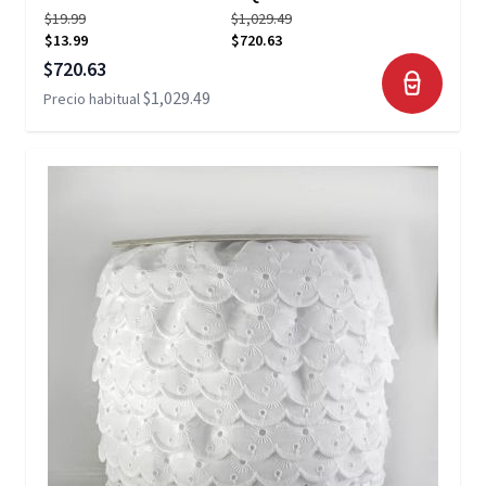
$19.99
$1,029.49
$13.99
$720.63
Precio especial
$720.63
$1,029.49
Precio habitual