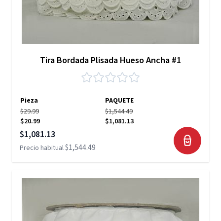
Tira Bordada Plisada Hueso Ancha #1
Pieza
PAQUETE
$29.99
$1,544.49
$20.99
$1,081.13
Precio especial
$1,081.13
$1,544.49
Precio habitual