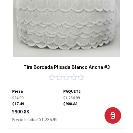
Tira Bordada Plisada Blanco Ancha #3
Pieza
PAQUETE
$24.99
$1,286.99
$17.49
$900.88
Precio especial
$900.88
$1,286.99
Precio habitual