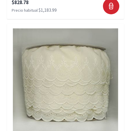
Precio especial
$828.78
$1,183.99
Precio habitual