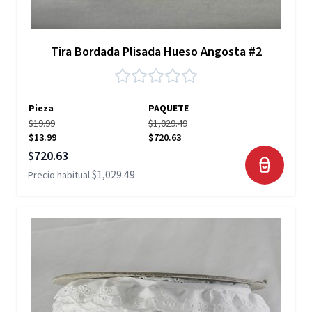
Tira Bordada Plisada Hueso Angosta #2
Pieza
PAQUETE
$19.99
$1,029.49
$13.99
$720.63
Precio especial
$720.63
$1,029.49
Precio habitual