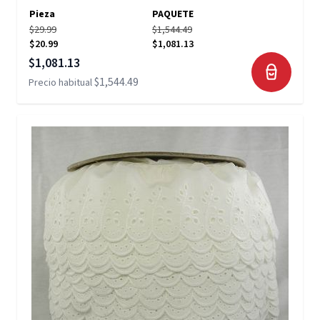
Pieza
PAQUETE
$29.99
$1,544.49
$20.99
$1,081.13
Precio especial
$1,081.13
$1,544.49
Precio habitual