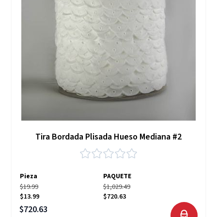
Tira Bordada Plisada Hueso Mediana #2
Pieza
PAQUETE
$19.99
$1,029.49
$13.99
$720.63
Precio especial
$720.63