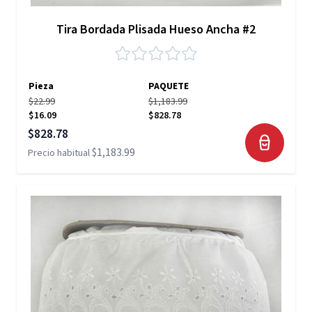
Tira Bordada Plisada Hueso Ancha #2
Pieza
PAQUETE
$22.99
$1,183.99
$16.09
$828.78
Precio especial
$828.78
$1,183.99
Precio habitual