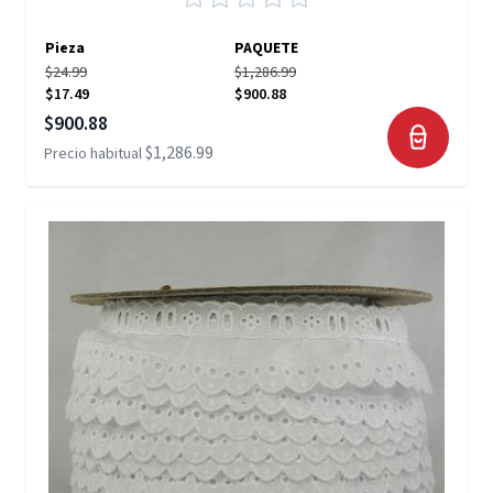
Pieza
PAQUETE
$24.99
$1,286.99
$17.49
$900.88
Precio especial
$900.88
$1,286.99
Precio habitual