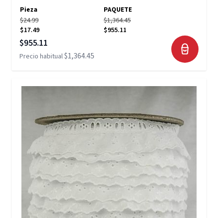
Pieza
PAQUETE
$24.99
$1,364.45
$17.49
$955.11
Precio especial
$955.11
$1,364.45
Precio habitual