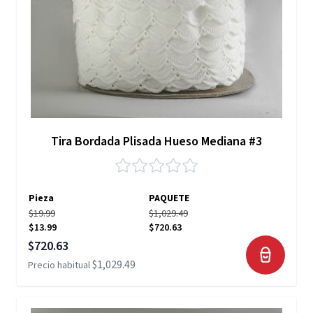
Tira Bordada Plisada Hueso Mediana #3
Pieza
PAQUETE
$19.99
$1,029.49
$13.99
$720.63
Precio especial
$720.63
$1,029.49
Precio habitual