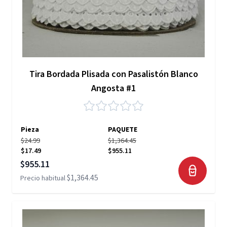
Tira Bordada Plisada con Pasalistón Blanco
Angosta #1
Pieza
PAQUETE
$24.99
$1,364.45
$17.49
$955.11
Precio especial
$955.11
$1,364.45
Precio habitual