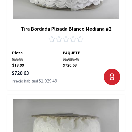
Tira Bordada Plisada Blanco Mediana #2
Pieza
PAQUETE
$19.99
$1,029.49
$13.99
$720.63
Precio especial
$720.63
$1,029.49
Precio habitual