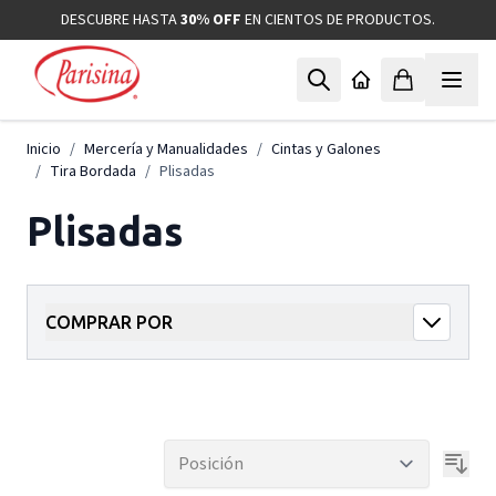
Ir al contenido
DESCUBRE HASTA
30% OFF
EN CIENTOS DE PRODUCTOS.
Inicio
/
Mercería y Manualidades
/
Cintas y Galones
/
Tira Bordada
/
Plisadas
Plisadas
COMPRAR POR