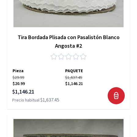
Tira Bordada Plisada con Pasalistón Blanco
Angosta #2
Pieza
PAQUETE
$29.99
$1,637.45
$20.99
$1,146.21
Precio especial
$1,146.21
$1,637.45
Precio habitual