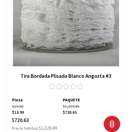
Tira Bordada Plisada Blanco Angosta #3
Pieza
PAQUETE
$19.99
$1,029.49
$13.99
$720.63
Precio especial
$720.63
$1,029.49
Precio habitual