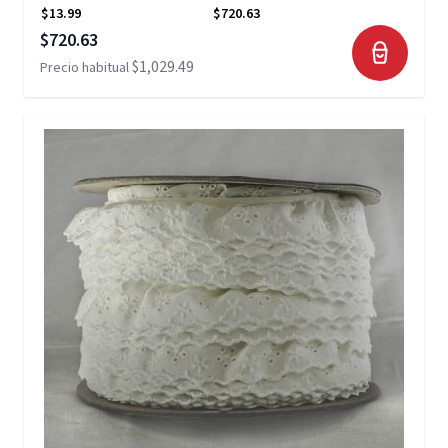
$13.99
$720.63
Precio especial
$720.63
$1,029.49
Precio habitual