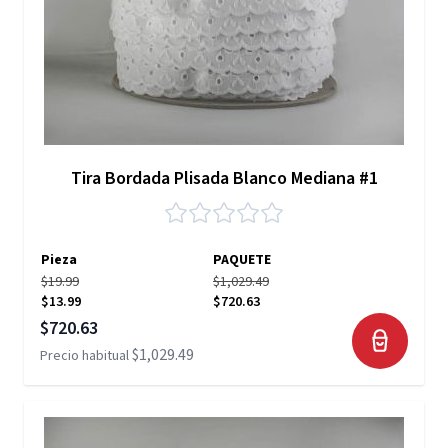
Tira Bordada Plisada Blanco Mediana #1
Pieza
PAQUETE
$19.99
$1,029.49
$13.99
$720.63
Precio especial
$720.63
$1,029.49
Precio habitual