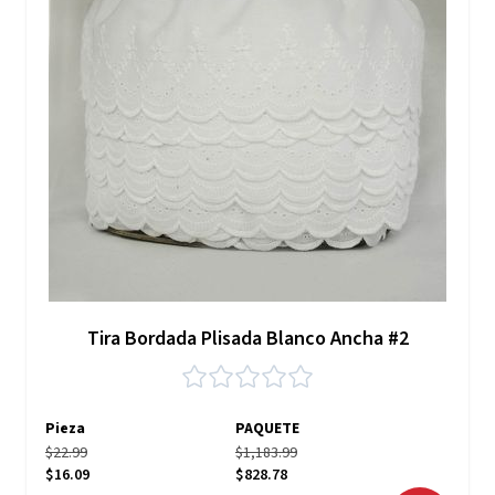
Tira Bordada Plisada Blanco Ancha #2
Pieza
PAQUETE
$22.99
$1,183.99
$16.09
$828.78