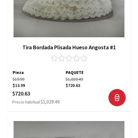
Tira Bordada Plisada Hueso Angosta #1
Pieza
PAQUETE
$19.99
$1,029.49
$13.99
$720.63
Precio especial
$720.63
$1,029.49
Precio habitual