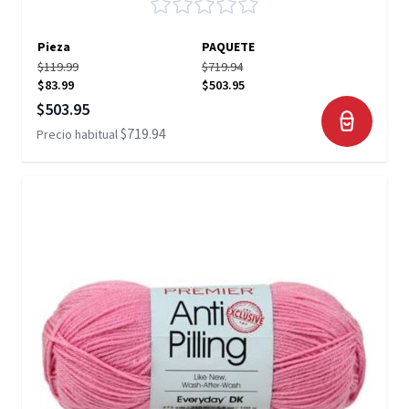
Pieza
PAQUETE
$119.99
$719.94
$83.99
$503.95
Precio especial
$503.95
$719.94
Precio habitual