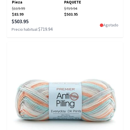
Pieza
PAQUETE
$119.99
$719.94
$83.99
$503.95
Precio especial
$503.95
Agotado
$719.94
Precio habitual