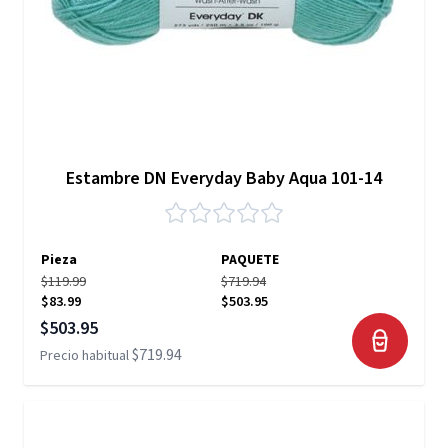
Estambre DN Everyday Baby Aqua 101-14
Pieza
PAQUETE
$119.99
$719.94
$83.99
$503.95
Precio especial
$503.95
$719.94
Precio habitual