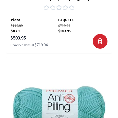
Pieza
PAQUETE
$119.99
$719.94
$83.99
$503.95
Precio especial
$503.95
$719.94
Precio habitual