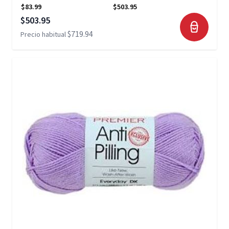
$83.99
$503.95
Precio especial
$503.95
$719.94
Precio habitual