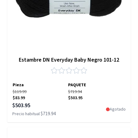
Estambre DN Everyday Baby Negro 101-12
Pieza
PAQUETE
$119.99
$719.94
$83.99
$503.95
Precio especial
$503.95
Agotado
$719.94
Precio habitual