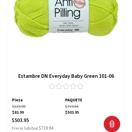
Estambre DN Everyday Baby Green 101-06
Pieza
PAQUETE
$119.99
$719.94
$83.99
$503.95
Precio especial
$503.95
$719.94
Precio habitual