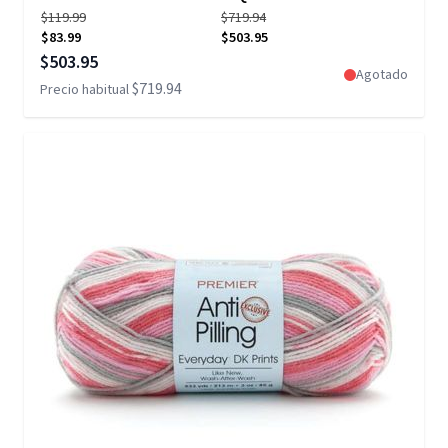
$119.99
$719.94
$83.99
$503.95
Precio especial
$503.95
Agotado
$719.94
Precio habitual