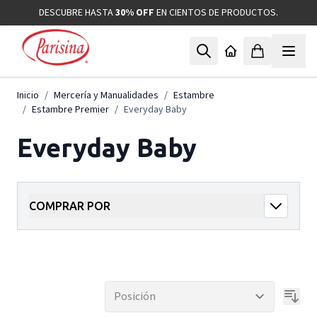
Ir al contenido
DESCUBRE HASTA
30% OFF
EN CIENTOS DE PRODUCTOS.
Inicio
/
Mercería y Manualidades
/
Estambre
/
Estambre Premier
/
Everyday Baby
Everyday Baby
COMPRAR POR