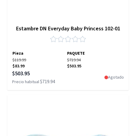
Estambre DN Everyday Baby Princess 102-01
Pieza
PAQUETE
$119.99
$719.94
$83.99
$503.95
Precio especial
$503.95
Agotado
$719.94
Precio habitual