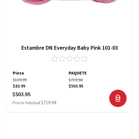
Estambre DN Everyday Baby Pink 101-03
Pieza
PAQUETE
$119.99
$719.94
$83.99
$503.95
Precio especial
$503.95
$719.94
Precio habitual