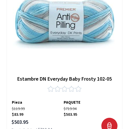
Estambre DN Everyday Baby Frosty 102-05
Pieza
PAQUETE
$119.99
$719.94
$83.99
$503.95
Precio especial
$503.95