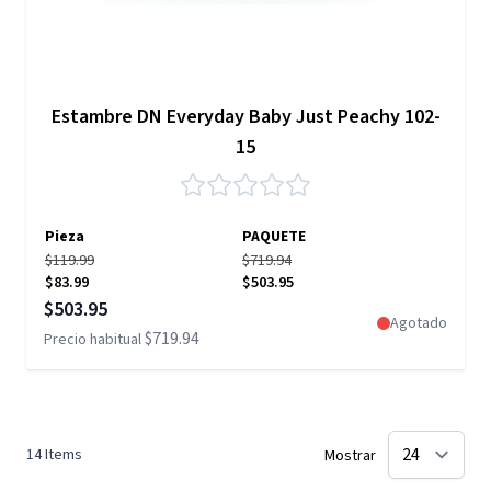
Estambre DN Everyday Baby Just Peachy 102-
15
Pieza
PAQUETE
$119.99
$719.94
$83.99
$503.95
Precio especial
$503.95
Agotado
$719.94
Precio habitual
14
Items
Mostrar