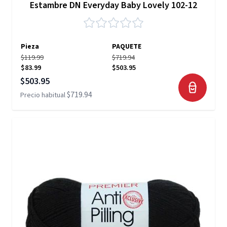
Estambre DN Everyday Baby Lovely 102-12
Pieza
PAQUETE
$119.99
$719.94
$83.99
$503.95
Precio especial
$503.95
$719.94
Precio habitual