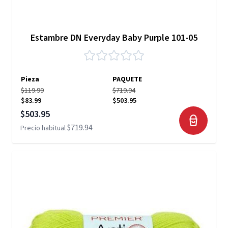
Estambre DN Everyday Baby Purple 101-05
Pieza
PAQUETE
$119.99
$719.94
$83.99
$503.95
Precio especial
$503.95
$719.94
Precio habitual