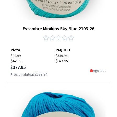
Estambre Minikins Sky Blue 2103-26
Pieza
PAQUETE
$89.99
$539.94
$62.99
$377.95
Precio especial
$377.95
Agotado
$539.94
Precio habitual