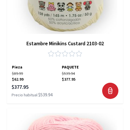
Estambre Minikins Custard 2103-02
Pieza
PAQUETE
$89.99
$539.94
$62.99
$377.95
Precio especial
$377.95
$539.94
Precio habitual