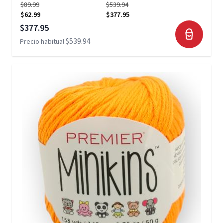
$89.99
$539.94
$62.99
$377.95
Precio especial
$377.95
$539.94
Precio habitual