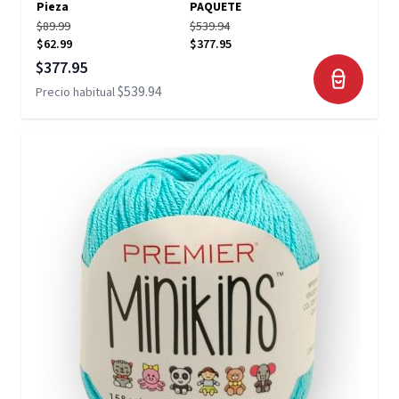
Pieza
PAQUETE
$89.99
$539.94
$62.99
$377.95
Precio especial
$377.95
$539.94
Precio habitual