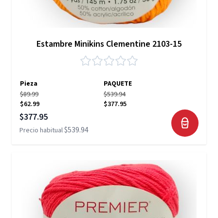
Estambre Minikins Clementine 2103-15
Pieza
PAQUETE
$89.99
$539.94
$62.99
$377.95
Precio especial
$377.95
$539.94
Precio habitual