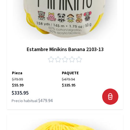
Estambre Minikins Banana 2103-13
Pieza
PAQUETE
$79.99
$479.94
$55.99
$335.95
Precio especial
$335.95
$479.94
Precio habitual