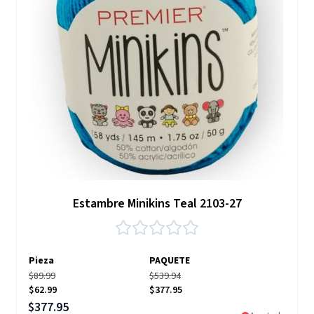
Estambre Minikins Teal 2103-27
Pieza
PAQUETE
$89.99
$539.94
$62.99
$377.95
Precio especial
$377.95