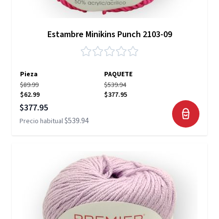
Estambre Minikins Punch 2103-09
Pieza
PAQUETE
$89.99
$539.94
$62.99
$377.95
Precio especial
$377.95
$539.94
Precio habitual