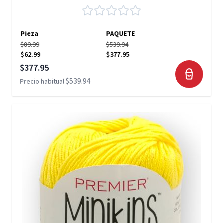
Pieza
PAQUETE
$89.99
$539.94
$62.99
$377.95
Precio especial
$377.95
$539.94
Precio habitual