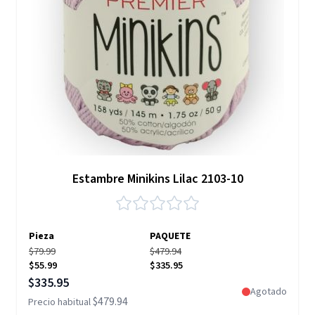
Estambre Minikins Lilac 2103-10
Pieza
PAQUETE
$79.99
$479.94
$55.99
$335.95
Precio especial
$335.95
Agotado
$479.94
Precio habitual