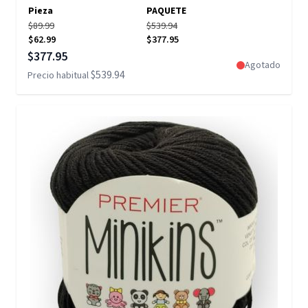
Pieza
PAQUETE
$89.99
$539.94
$62.99
$377.95
Precio especial
$377.95
Agotado
$539.94
Precio habitual