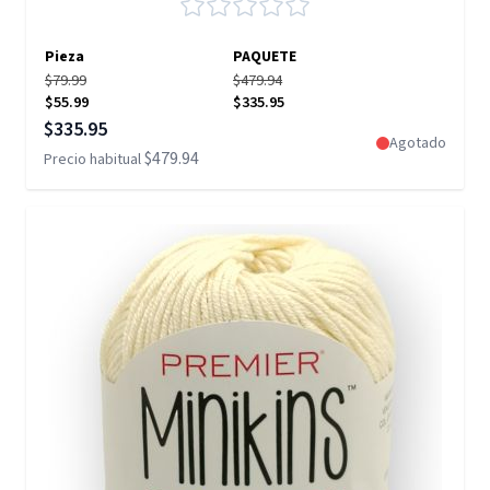
Pieza
PAQUETE
$79.99
$479.94
$55.99
$335.95
Precio especial
$335.95
Agotado
$479.94
Precio habitual