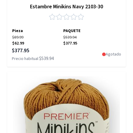
Estambre Minikins Navy 2103-30
Pieza
PAQUETE
$89.99
$539.94
$62.99
$377.95
Precio especial
$377.95
Agotado
$539.94
Precio habitual