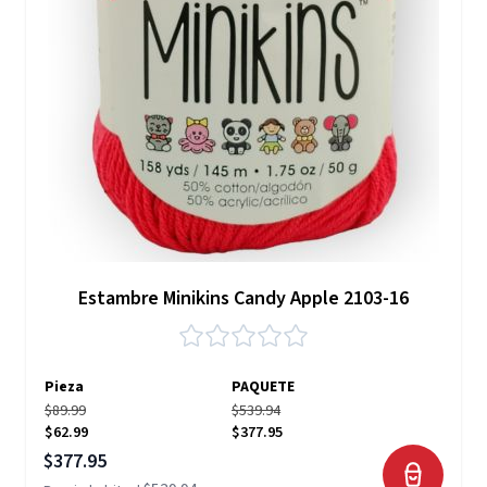
Estambre Minikins Candy Apple 2103-16
Pieza
PAQUETE
$89.99
$539.94
$62.99
$377.95
Precio especial
$377.95