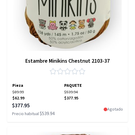
Estambre Minikins Chestnut 2103-37
Pieza
PAQUETE
$89.99
$539.94
$62.99
$377.95
Precio especial
$377.95
Agotado
$539.94
Precio habitual