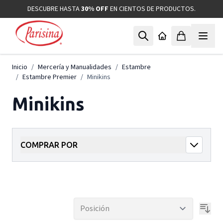
Ir al contenido
DESCUBRE HASTA
30% OFF
EN CIENTOS DE PRODUCTOS.
Inicio
/
Mercería y Manualidades
/
Estambre
/
Estambre Premier
/
Minikins
Minikins
COMPRAR POR