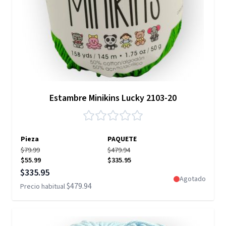
Estambre Minikins Lucky 2103-20
Pieza
PAQUETE
$79.99
$479.94
$55.99
$335.95
Precio especial
$335.95
Agotado
$479.94
Precio habitual