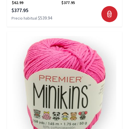
$62.99
$377.95
Precio especial
$377.95
$539.94
Precio habitual