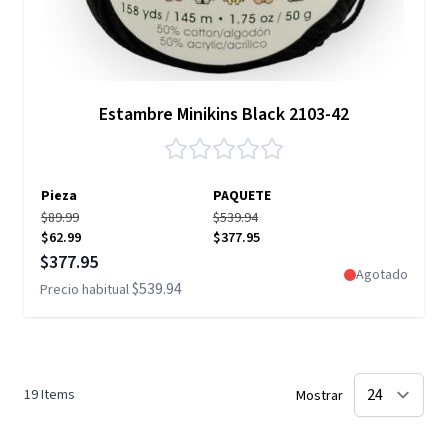
Estambre Minikins Black 2103-42
Pieza
PAQUETE
$89.99
$539.94
$62.99
$377.95
Precio especial
$377.95
Agotado
$539.94
Precio habitual
19
Items
Mostrar