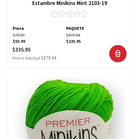
Estambre Minikins Mint 2103-19
Pieza
PAQUETE
$79.99
$479.94
$55.99
$335.95
Precio especial
$335.95
$479.94
Precio habitual