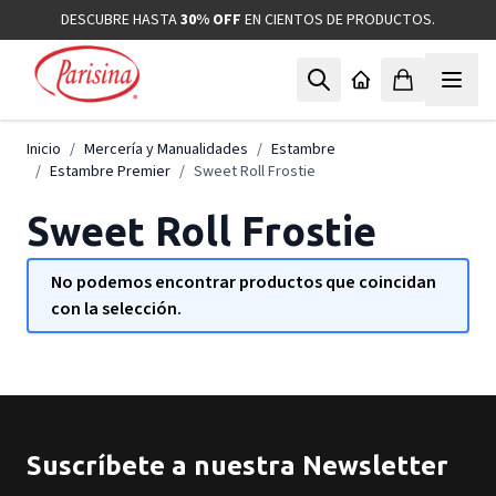
Ir al contenido
DESCUBRE HASTA
30% OFF
EN CIENTOS DE PRODUCTOS.
Inicio
/
Mercería y Manualidades
/
Estambre
/
Estambre Premier
/
Sweet Roll Frostie
Sweet Roll Frostie
No podemos encontrar productos que coincidan
con la selección.
Suscríbete a nuestra Newsletter