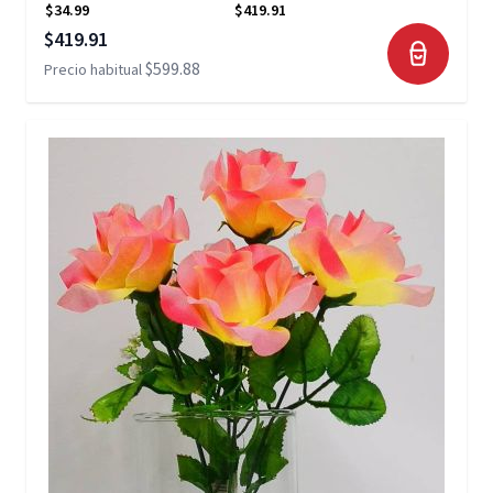
$34.99
$419.91
Precio especial
$419.91
$599.88
Precio habitual