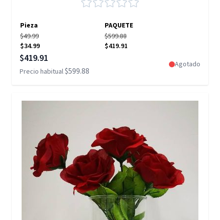
Pieza
PAQUETE
$49.99
$599.88
$34.99
$419.91
Precio especial
$419.91
Agotado
$599.88
Precio habitual