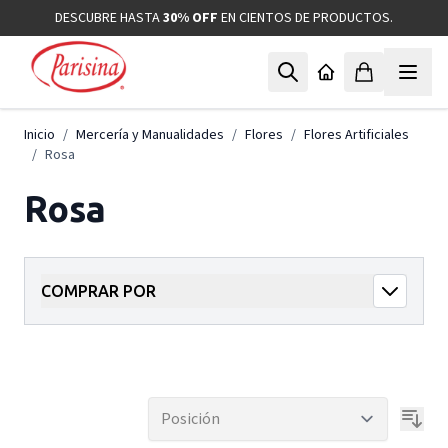
Ir al contenido
DESCUBRE HASTA
30% OFF
EN CIENTOS DE PRODUCTOS.
Inicio
/
Mercería y Manualidades
/
Flores
/
Flores Artificiales
/
Rosa
Rosa
COMPRAR POR