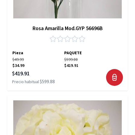
Rosa Amarilla Mod.GYP 56696B
Pieza
PAQUETE
$49.99
$599.88
$34.99
$419.91
Precio especial
$419.91
$599.88
Precio habitual