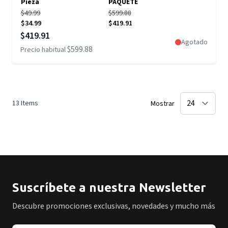
Pieza
PAQUETE
$49.99
$599.88
$34.99
$419.91
Precio especial
$419.91
Agotado
$599.88
Precio habitual
13
Items
Mostrar
Suscríbete a nuestra Newsletter
Descubre promociones exclusivas, novedades y mucho más