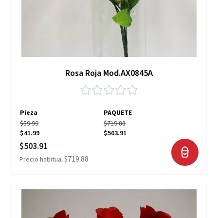
Rosa Roja Mod.AX0845A
Pieza
PAQUETE
$59.99
$719.88
$41.99
$503.91
Precio especial
$503.91
$719.88
Precio habitual