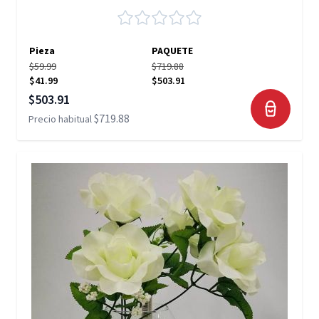
Pieza
PAQUETE
$59.99
$719.88
$41.99
$503.91
Precio especial
$503.91
$719.88
Precio habitual