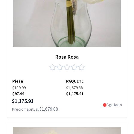
Rosa Rosa
Pieza
PAQUETE
$139.99
$1,679.88
$97.99
$1,175.91
Precio especial
$1,175.91
Agotado
$1,679.88
Precio habitual