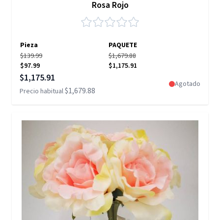
Rosa Rojo
Pieza
PAQUETE
$139.99
$1,679.88
$97.99
$1,175.91
Precio especial
$1,175.91
Agotado
$1,679.88
Precio habitual