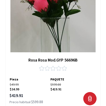
Rosa Rosa Mod.GYP 56696B
Pieza
PAQUETE
$49.99
$599.88
$34.99
$419.91
Precio especial
$419.91
$599.88
Precio habitual