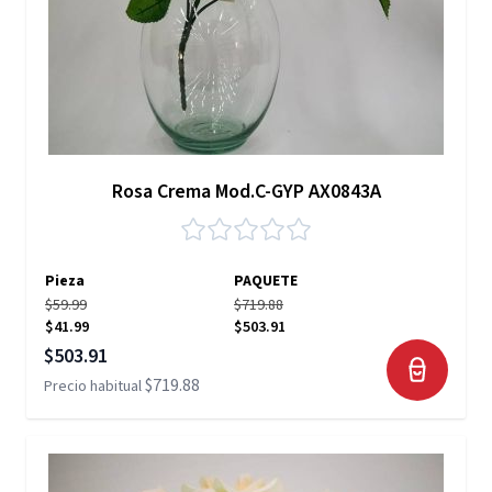
Rosa Crema Mod.C-GYP AX0843A
Pieza
PAQUETE
$59.99
$719.88
$41.99
$503.91
Precio especial
$503.91
$719.88
Precio habitual