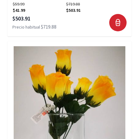
$59.99
$719.88
$41.99
$503.91
Precio especial
$503.91
$719.88
Precio habitual