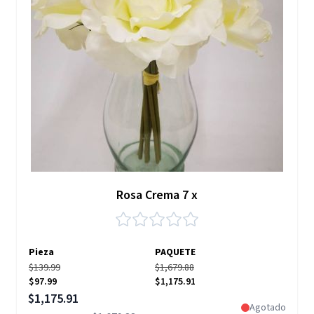
Rosa Crema 7 x
Pieza
PAQUETE
$139.99
$1,679.88
$97.99
$1,175.91
Precio especial
$1,175.91
Agotado