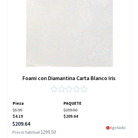
Foami con Diamantina Carta Blanco Iris
Pieza
PAQUETE
$5.99
$299.50
$4.19
$209.64
Precio especial
$209.64
Agotado
$299.50
Precio habitual