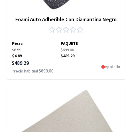
Foami Auto Adherible Con Diamantina Negro
Pieza
PAQUETE
$6.99
$699.00
$4.89
$489.29
Precio especial
$489.29
Agotado
$699.00
Precio habitual