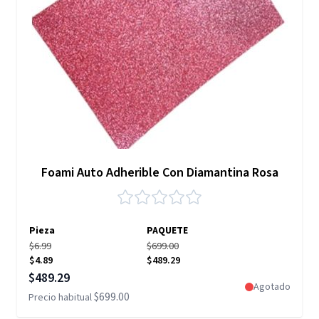
Foami Auto Adherible Con Diamantina Rosa
Pieza
PAQUETE
$6.99
$699.00
$4.89
$489.29
Precio especial
$489.29
Agotado
$699.00
Precio habitual