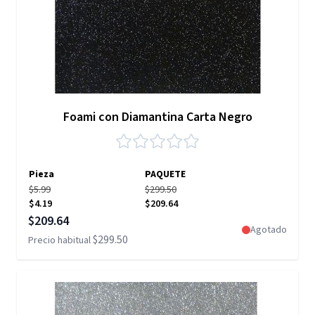
Foami con Diamantina Carta Negro
Pieza
PAQUETE
$5.99
$299.50
$4.19
$209.64
Precio especial
$209.64
Agotado
$299.50
Precio habitual