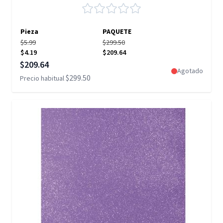
Pieza
PAQUETE
$5.99
$299.50
$4.19
$209.64
Precio especial
$209.64
Agotado
$299.50
Precio habitual