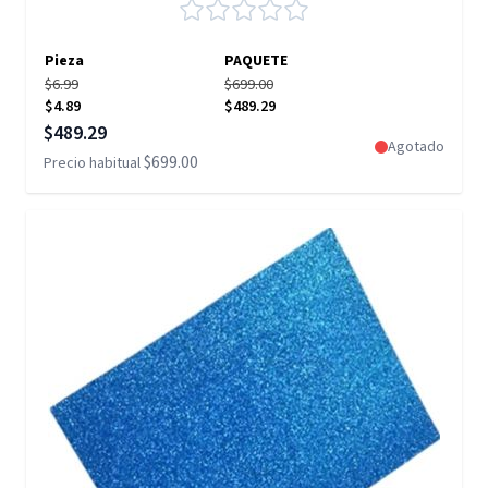
Pieza
PAQUETE
$6.99
$699.00
$4.89
$489.29
Precio especial
$489.29
Agotado
$699.00
Precio habitual