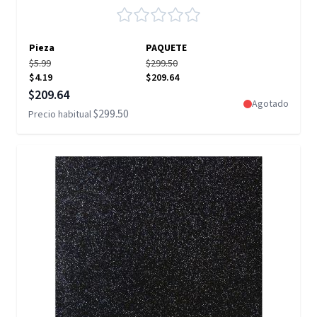
Pieza
PAQUETE
$5.99
$299.50
$4.19
$209.64
Precio especial
$209.64
Agotado
$299.50
Precio habitual