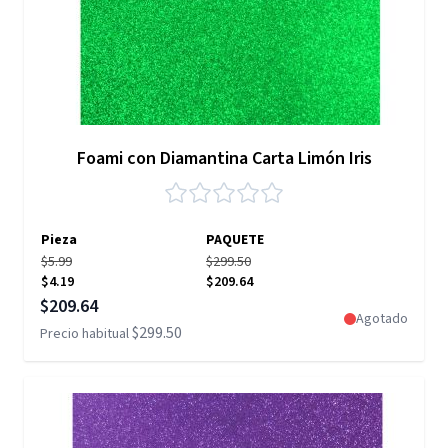
Foami con Diamantina Carta Limón Iris
Pieza
PAQUETE
$5.99
$299.50
$4.19
$209.64
Precio especial
$209.64
Agotado
$299.50
Precio habitual