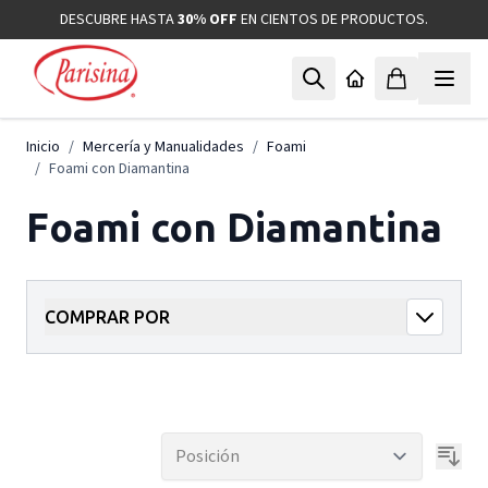
Ir al contenido
DESCUBRE HASTA
30% OFF
EN CIENTOS DE PRODUCTOS.
Inicio
/
Mercería y Manualidades
/
Foami
/
Foami con Diamantina
Foami con Diamantina
COMPRAR POR