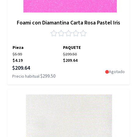
Foami con Diamantina Carta Rosa Pastel Iris
Pieza
PAQUETE
$5.99
$299.50
$4.19
$209.64
Precio especial
$209.64
Agotado
$299.50
Precio habitual