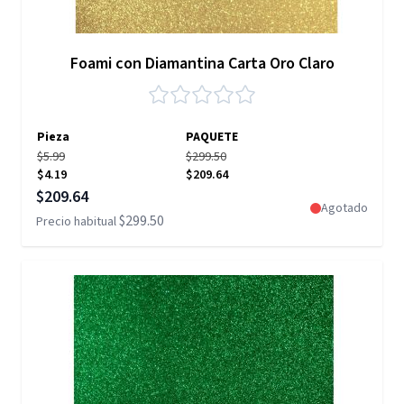
Foami con Diamantina Carta Oro Claro
Pieza
PAQUETE
$5.99
$299.50
$4.19
$209.64
Precio especial
$209.64
Agotado
$299.50
Precio habitual