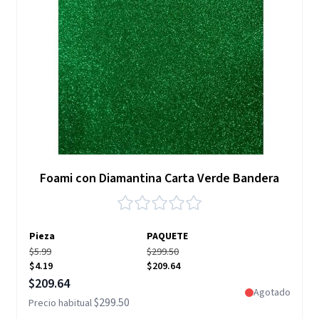
Foami con Diamantina Carta Verde Bandera
Pieza
PAQUETE
$5.99
$299.50
$4.19
$209.64
Precio especial
$209.64
Agotado
$299.50
Precio habitual