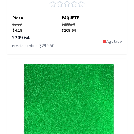
Pieza
PAQUETE
$5.99
$299.50
$4.19
$209.64
Precio especial
$209.64
Agotado
$299.50
Precio habitual