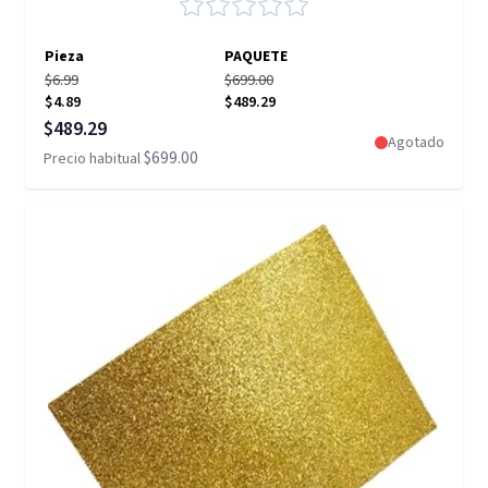
Pieza
PAQUETE
$6.99
$699.00
$4.89
$489.29
Precio especial
$489.29
Agotado
$699.00
Precio habitual