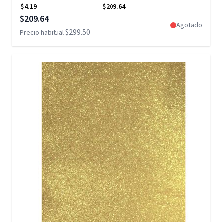
$4.19
$209.64
Precio especial
$209.64
Agotado
$299.50
Precio habitual