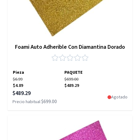
Foami Auto Adherible Con Diamantina Dorado
Pieza
PAQUETE
$6.99
$699.00
$4.89
$489.29
Precio especial
$489.29
Agotado
$699.00
Precio habitual