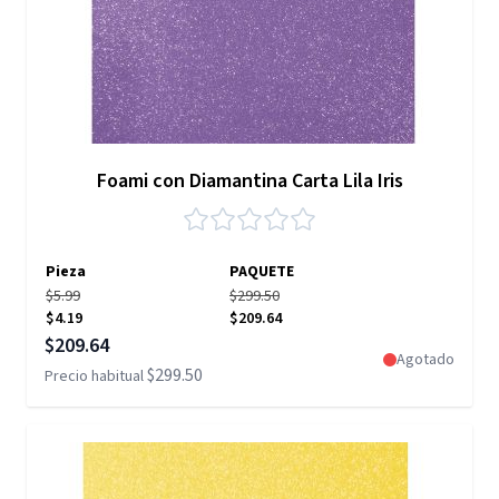
Foami con Diamantina Carta Lila Iris
Pieza
PAQUETE
$5.99
$299.50
$4.19
$209.64
Precio especial
$209.64
Agotado
$299.50
Precio habitual