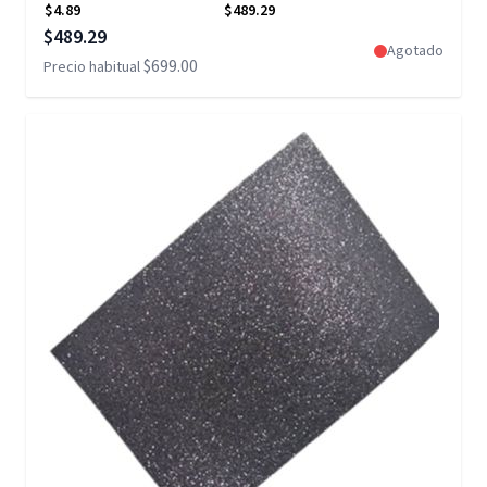
$4.89
$489.29
Precio especial
$489.29
Agotado
$699.00
Precio habitual