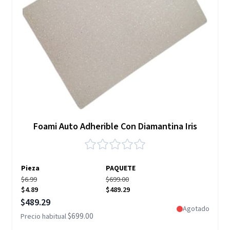
Foami Auto Adherible Con Diamantina Iris
Pieza
PAQUETE
$6.99
$699.00
$4.89
$489.29
Precio especial
$489.29
Agotado
$699.00
Precio habitual