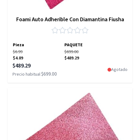
Foami Auto Adherible Con Diamantina Fiusha
Pieza
PAQUETE
$6.99
$699.00
$4.89
$489.29
Precio especial
$489.29
Agotado
$699.00
Precio habitual