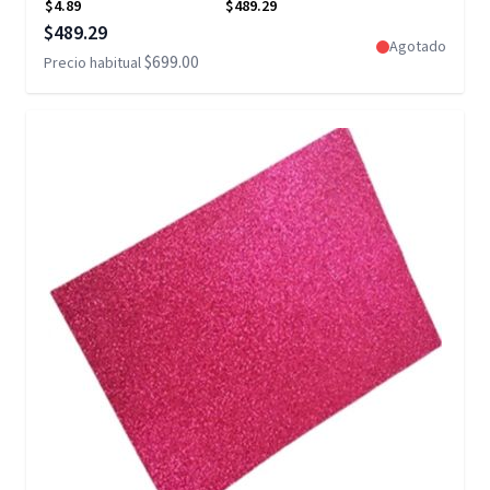
$4.89
$489.29
Precio especial
$489.29
Agotado
$699.00
Precio habitual