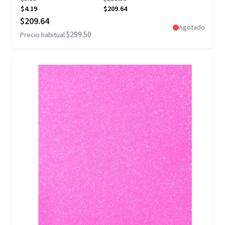
$4.19
$209.64
Precio especial
$209.64
Agotado
$299.50
Precio habitual