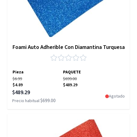
Foami Auto Adherible Con Diamantina Turquesa
Pieza
PAQUETE
$6.99
$699.00
$4.89
$489.29
Precio especial
$489.29
Agotado
$699.00
Precio habitual