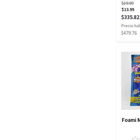
$19.99
$13.99
Precio es
$335.82
Precio hab
$479.76
Foami 