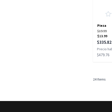
Pieza
$19.99
$13.99
Precio es
$335.82
Precio hab
$479.76
24
Items