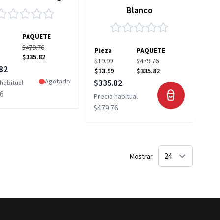
Blanco
PAQUETE
$479.76
Pieza
PAQUETE
$335.82
$19.99
$479.76
 especial
82
$13.99
$335.82
Precio especial
Agotado
$335.82
habitual
76
Precio habitual
$479.76
Mostrar