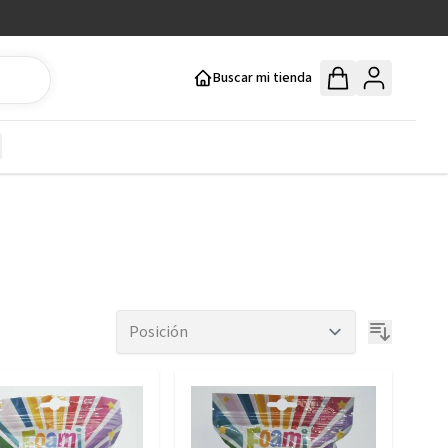
Buscar mi tienda
y
how submenu for Mercería y Manualidades category