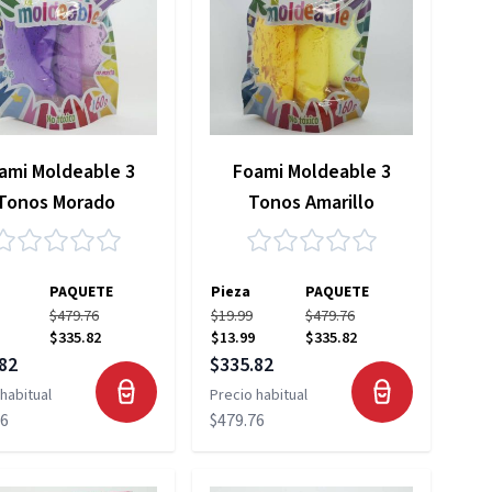
ami Moldeable 3
Foami Moldeable 3
Tonos Morado
Tonos Amarillo
PAQUETE
Pieza
PAQUETE
$479.76
$19.99
$479.76
$335.82
$13.99
$335.82
 especial
Precio especial
82
$335.82
habitual
Precio habitual
76
$479.76