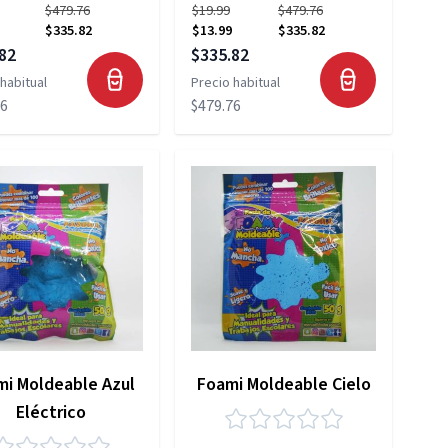
$479.76
$19.99
$479.76
$335.82
$13.99
$335.82
 especial
Precio especial
82
$335.82
habitual
Precio habitual
76
$479.76
mi Moldeable Azul
Foami Moldeable Cielo
Eléctrico