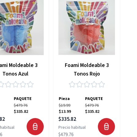
ami Moldeable 3
Foami Moldeable 3
Tonos Azul
Tonos Rojo
PAQUETE
Pieza
PAQUETE
$479.76
$19.99
$479.76
$335.82
$13.99
$335.82
 especial
Precio especial
82
$335.82
habitual
Precio habitual
76
$479.76