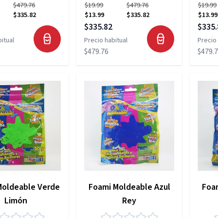
$479.76
$19.99
$479.76
$19.99
$335.82
$13.99
$335.82
$13.99
pecial
Precio especial
Precio
$335.82
$335.
itual
Precio habitual
Precio 
$479.76
$479.
Moldeable Verde
Foami Moldeable Azul
Foa
Limón
Rey