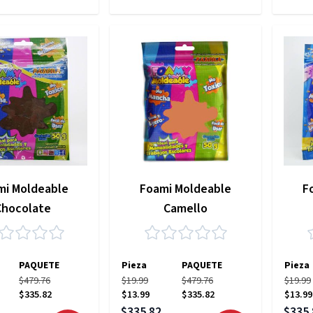
mi Moldeable
Foami Moldeable
F
Chocolate
Camello
PAQUETE
Pieza
PAQUETE
Pieza
$479.76
$19.99
$479.76
$19.99
$335.82
$13.99
$335.82
$13.99
pecial
Precio especial
Precio
$335.82
$335.