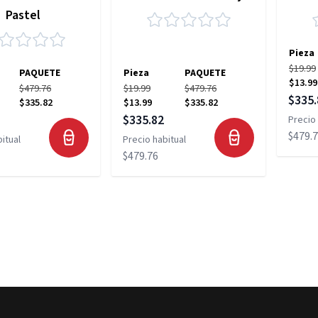
Pastel
Pieza
$19.99
PAQUETE
Pieza
PAQUETE
$13.99
$479.76
$19.99
$479.76
Precio
$335.
$335.82
$13.99
$335.82
pecial
Precio especial
$335.82
Precio 
$479.
itual
Precio habitual
$479.76