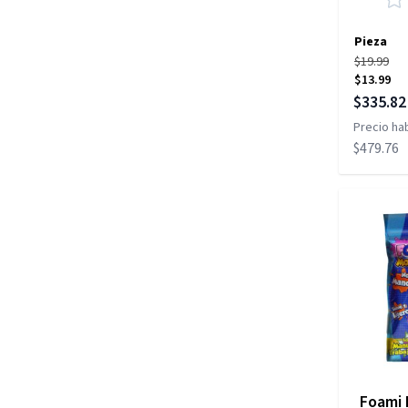
Pieza
$19.99
$13.99
Precio es
$335.82
Precio hab
$479.76
Foami 