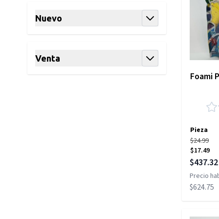
Nuevo
filter
Venta
filter
Foami P
Pieza
$24.99
$17.49
Precio es
$437.32
Precio hab
$624.75