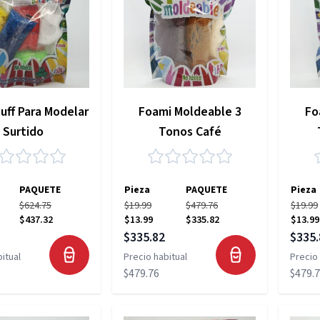
uff Para Modelar
Foami Moldeable 3
Fo
Surtido
Tonos Café
PAQUETE
Pieza
PAQUETE
Pieza
$624.75
$19.99
$479.76
$19.99
$437.32
$13.99
$335.82
$13.99
pecial
Precio especial
Precio
$335.82
$335.
itual
Precio habitual
Precio 
$479.76
$479.