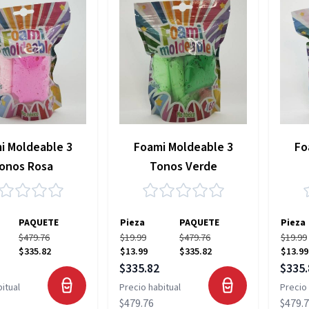
i Moldeable 3
Foami Moldeable 3
Fo
onos Rosa
Tonos Verde
PAQUETE
Pieza
PAQUETE
Pieza
$479.76
$19.99
$479.76
$19.99
$335.82
$13.99
$335.82
$13.99
pecial
Precio especial
Precio
$335.82
$335.
itual
Precio habitual
Precio 
$479.76
$479.