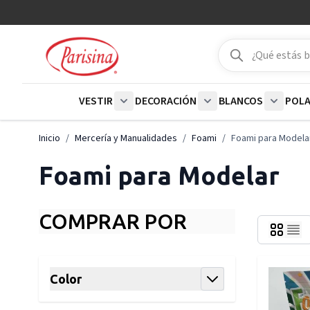
Ir al contenido
Buscar
Buscar
VESTIR
DECORACIÓN
BLANCOS
POL
Show submenu for Vestir category
Show submenu for De
Show su
Inicio
/
Mercería y Manualidades
/
Foami
/
Foami para Modela
Foami para Modelar
COMPRAR POR
Skip to product list
Color
filter