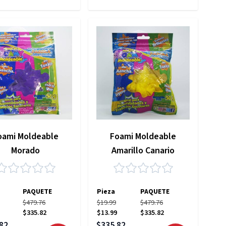
oami Moldeable
Foami Moldeable
Morado
Amarillo Canario
PAQUETE
Pieza
PAQUETE
$479.76
$19.99
$479.76
$335.82
$13.99
$335.82
 especial
Precio especial
82
$335.82