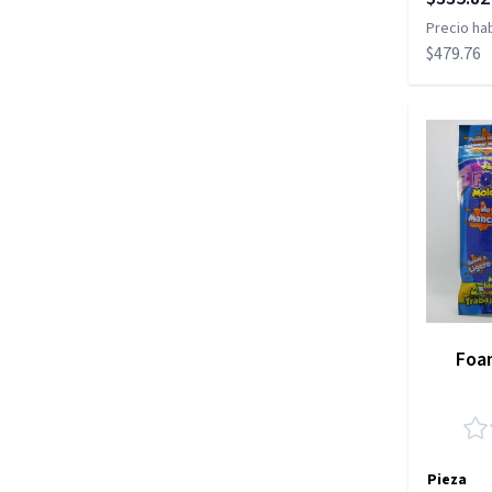
Precio hab
$479.76
Foa
Pieza