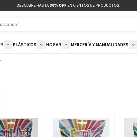
DESCUBRE HASTA
30% OFF
EN CIENTOS DE PRODUCTOS.
AR
PLÁSTICOS
HOGAR
MERCERÍA Y MANUALIDADES
coración category
bmenu for Blancos category
Show submenu for Polar category
Show submenu for Plásticos category
Show submenu for Hogar categor
S
r