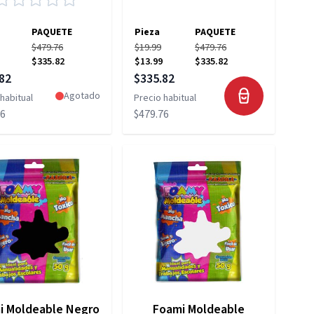
PAQUETE
Pieza
PAQUETE
$479.76
$19.99
$479.76
$335.82
$13.99
$335.82
 especial
Precio especial
82
$335.82
Agotado
habitual
Precio habitual
76
$479.76
i Moldeable Negro
Foami Moldeable