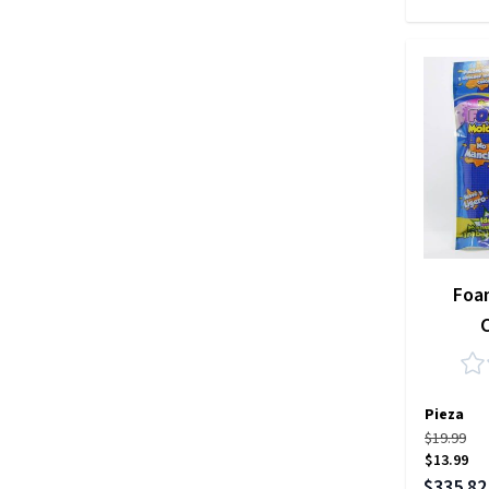
Foa
Pieza
$19.99
$13.99
Precio es
$335.82