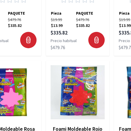
PAQUETE
Pieza
PAQUETE
Pieza
$479.76
$19.99
$479.76
$19.99
$335.82
$13.99
$335.82
$13.99
pecial
Precio especial
Precio
$335.82
$335.
itual
Precio habitual
Precio 
$479.76
$479.
Moldeable Rosa
Foami Moldeable Rojo
Foam