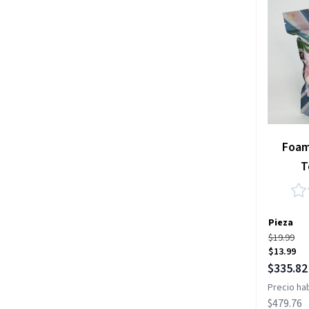
Foam
T
Pieza
$19.99
$13.99
Precio es
$335.82
Precio hab
$479.76