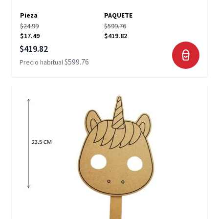
Pieza
PAQUETE
$24.99
$599.76
$17.49
$419.82
Precio especial
$419.82
$599.76
Precio habitual