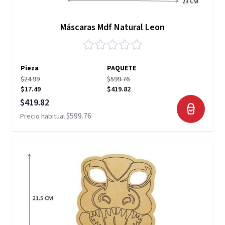
Máscaras Mdf Natural Leon
Pieza
PAQUETE
$24.99
$599.76
$17.49
$419.82
Precio especial
$419.82
$599.76
Precio habitual