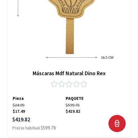
Máscaras Mdf Natural Dino Rex
Pieza
PAQUETE
$24.99
$599.76
$17.49
$419.82
Precio especial
$419.82
$599.76
Precio habitual