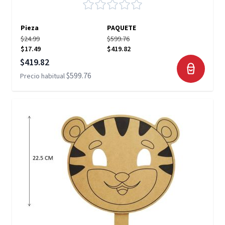
Pieza
PAQUETE
$24.99
$599.76
$17.49
$419.82
Precio especial
$419.82
$599.76
Precio habitual