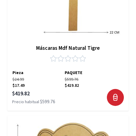
Máscaras Mdf Natural Tigre
Pieza
PAQUETE
$24.99
$599.76
$17.49
$419.82
Precio especial
$419.82
$599.76
Precio habitual