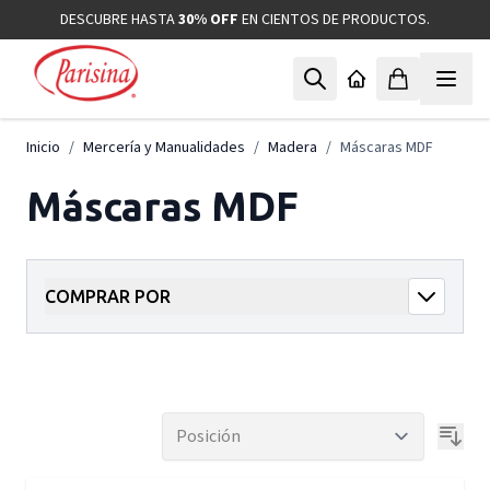
Ir al contenido
DESCUBRE HASTA
30% OFF
EN CIENTOS DE PRODUCTOS.
Inicio
/
Mercería y Manualidades
/
Madera
/
Máscaras MDF
Máscaras MDF
COMPRAR POR