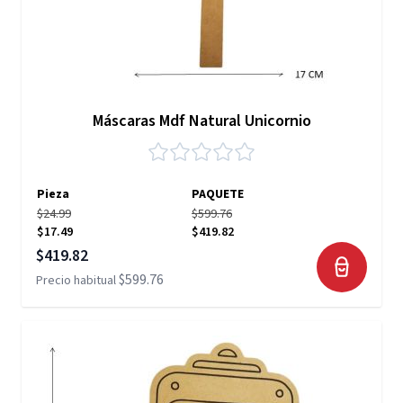
Máscaras Mdf Natural Unicornio
Pieza
PAQUETE
$24.99
$599.76
$17.49
$419.82
Precio especial
$419.82
$599.76
Precio habitual