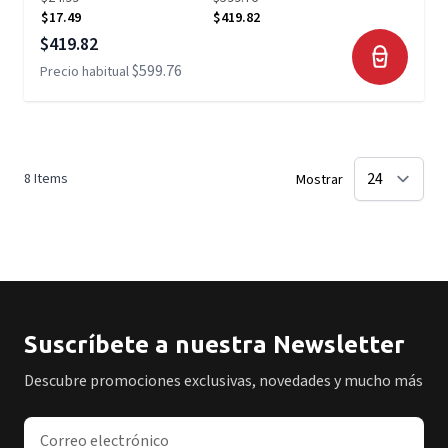
$17.49
$419.82
Precio especial
$419.82
$599.76
Precio habitual
8
Items
Mostrar
Suscríbete a nuestra Newsletter
Descubre promociones exclusivas, novedades y mucho más
Dirección de correo electrónico