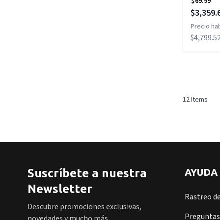
$69.99
Precio es
$3,359.
Precio hab
$4,799.5
12
Items
Suscríbete a nuestra
AYUDA
Newsletter
Rastreo d
Descubre promociones exclusivas,
Preguntas
novedades y mucho más