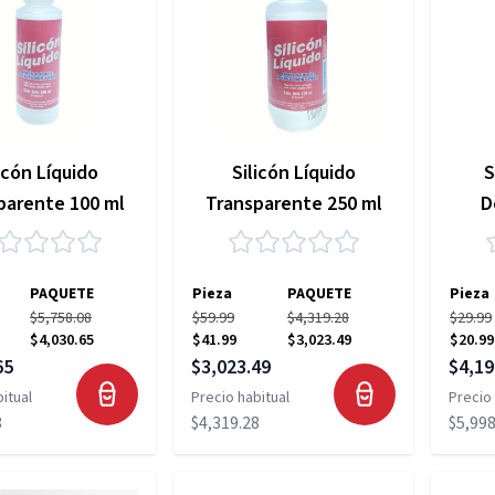
icón Líquido
Silicón Líquido
S
parente 100 ml
Transparente 250 ml
D
PAQUETE
Pieza
PAQUETE
Pieza
$5,758.08
$59.99
$4,319.28
$29.99
$4,030.65
$41.99
$3,023.49
$20.99
pecial
Precio especial
Precio
65
$3,023.49
$4,19
itual
Precio habitual
Precio 
8
$4,319.28
$5,998