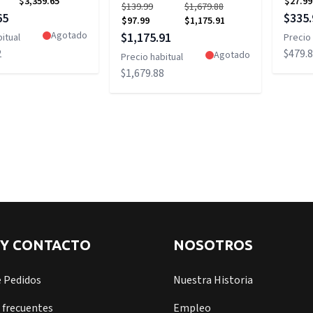
$3,359.65
$27.99
$139.99
$1,679.88
pecial
Precio
65
$335.
$97.99
$1,175.91
Precio especial
Agotado
$1,175.91
itual
Precio 
2
$479.
Agotado
Precio habitual
$1,679.88
 Y CONTACTO
NOSOTROS
e Pedidos
Nuestra Historia
 frecuentes
Empleo