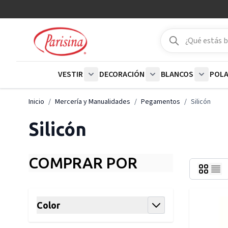
Ir al contenido
Buscar
Buscar
VESTIR
DECORACIÓN
BLANCOS
POL
Show submenu for Vestir category
Show submenu for De
Show su
Inicio
/
Mercería y Manualidades
/
Pegamentos
/
Silicón
Silicón
COMPRAR POR
Skip to product list
Color
filter