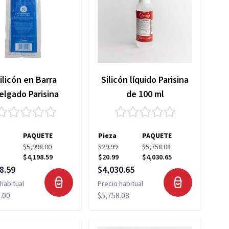
ilicón en Barra
Silicón líquido Parisina
elgado Parisina
de 100 ml
PAQUETE
Pieza
PAQUETE
$5,998.00
$29.99
$5,758.08
$4,198.59
$20.99
$4,030.65
 especial
Precio especial
8.59
$4,030.65
habitual
Precio habitual
.00
$5,758.08