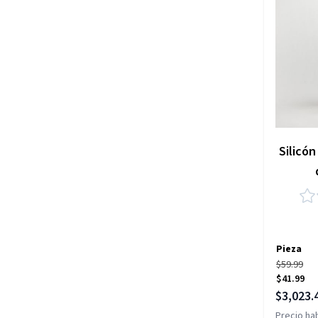
Silicón
Pieza
$59.99
$41.99
Precio es
$3,023.
Precio hab