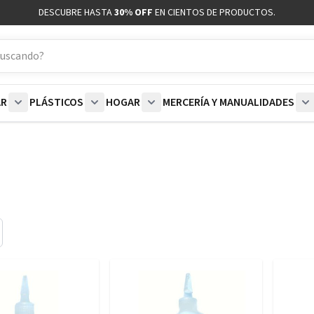
DESCUBRE HASTA
30% OFF
EN CIENTOS DE PRODUCTOS.
AR
PLÁSTICOS
HOGAR
MERCERÍA Y MANUALIDADES
coración category
bmenu for Blancos category
Show submenu for Polar category
Show submenu for Plásticos category
Show submenu for Hogar categor
S