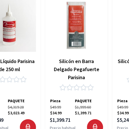
 Líquido Parisina
Silicón en Barra
Silic
de 250 ml
Delgado Pegafuerte
Parisina
PAQUETE
Pieza
PAQUETE
Pieza
$4,319.28
$49.99
$1,999.60
$49.99
$3,023.49
$34.99
$1,399.71
$34.99
pecial
Precio especial
Precio
49
$1,399.71
$5,24
itual
Precio habitual
Precio 