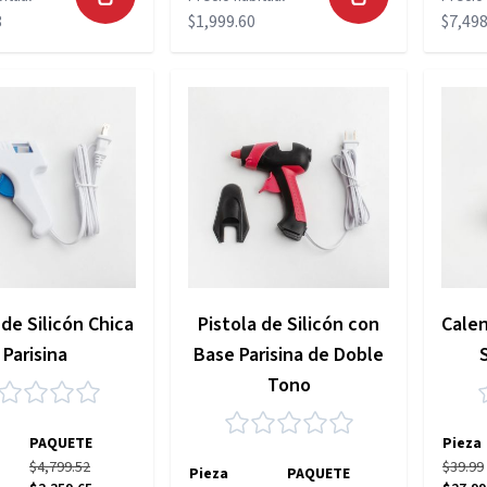
8
$1,999.60
$7,498
 de Silicón Chica
Pistola de Silicón con
Cale
Parisina
Base Parisina de Doble
Tono
PAQUETE
Pieza
$4,799.52
$39.99
Pieza
PAQUETE