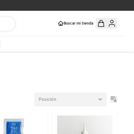
Buscar mi tienda
y
how submenu for Mercería y Manualidades category