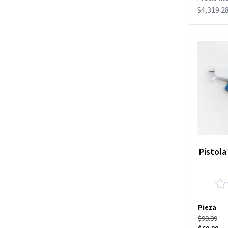
$4,319.2
Pistola
Pieza
$99.99