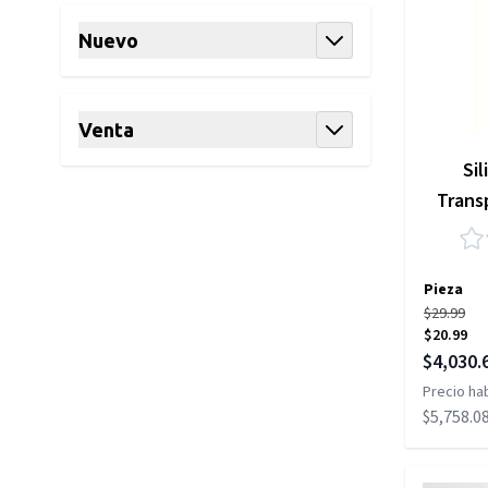
Nuevo
filter
Venta
filter
Sil
Trans
Pieza
$29.99
$20.99
Precio es
$4,030.
Precio hab
$5,758.0