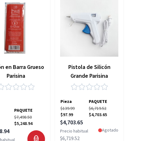
ón en Barra Grueso
Pistola de Silicón
Parisina
Grande Parisina
Pieza
PAQUETE
$139.99
$6,719.52
PAQUETE
$97.99
$4,703.65
$7,498.50
Precio especial
$4,703.65
$5,248.94
 especial
Agotado
8.94
Precio habitual
$6,719.52
habitual