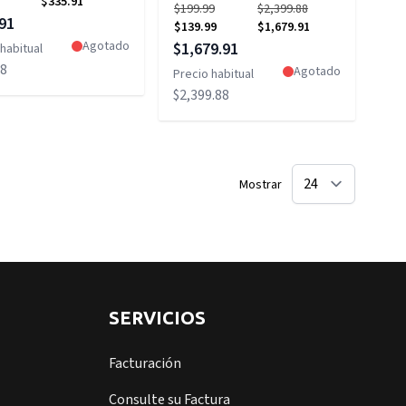
$335.91
$199.99
$2,399.88
 especial
91
$139.99
$1,679.91
Precio especial
Agotado
$1,679.91
habitual
88
Agotado
Precio habitual
$2,399.88
Mostrar
SERVICIOS
Facturación
Consulte su Factura