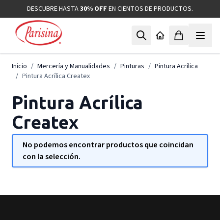
Ir al contenido
DESCUBRE HASTA
30% OFF
EN CIENTOS DE PRODUCTOS.
Inicio
/
Mercería y Manualidades
/
Pinturas
/
Pintura Acrílica
/
Pintura Acrílica Createx
Pintura Acrílica
Createx
No podemos encontrar productos que coincidan
con la selección.