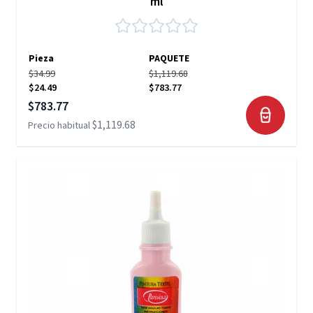
ml
Pieza
PAQUETE
$34.99
$1,119.68
$24.49
$783.77
Precio especial
$783.77
$1,119.68
Precio habitual