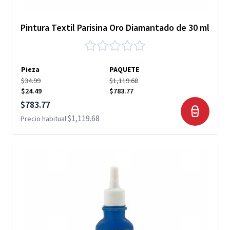
Pintura Textil Parisina Oro Diamantado de 30 ml
Pieza
PAQUETE
$34.99
$1,119.68
$24.49
$783.77
Precio especial
$783.77
$1,119.68
Precio habitual