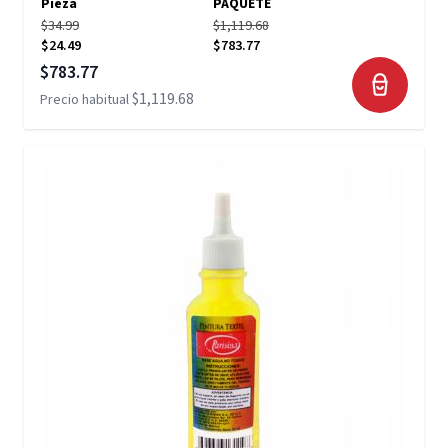
Pieza
PAQUETE
$34.99
$1,119.68
$24.49
$783.77
Precio especial
$783.77
$1,119.68
Precio habitual