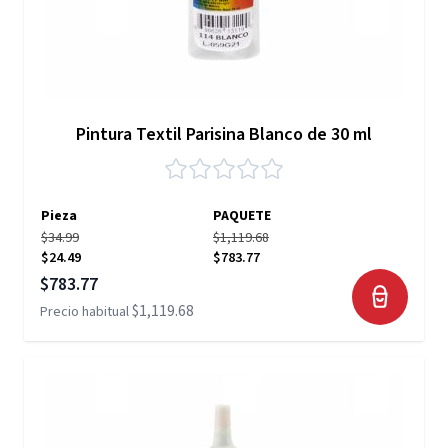
Pintura Textil Parisina Blanco de 30 ml
Pieza
PAQUETE
$34.99
$1,119.68
$24.49
$783.77
Precio especial
$783.77
$1,119.68
Precio habitual