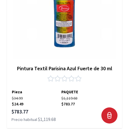
Pintura Textil Parisina Azul Fuerte de 30 ml
Pieza
PAQUETE
$34.99
$1,119.68
$24.49
$783.77
Precio especial
$783.77
$1,119.68
Precio habitual