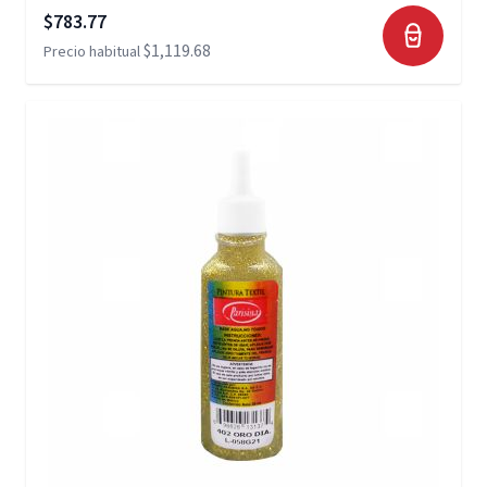
Precio especial
$783.77
$1,119.68
Precio habitual