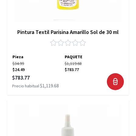
Pintura Textil Parisina Amarillo Sol de 30 ml
Pieza
PAQUETE
$34.99
$1,119.68
$24.49
$783.77
Precio especial
$783.77
$1,119.68
Precio habitual