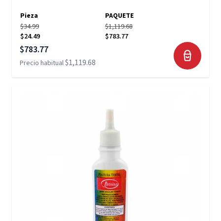
Pieza
PAQUETE
$34.99
$1,119.68
$24.49
$783.77
Precio especial
$783.77
$1,119.68
Precio habitual