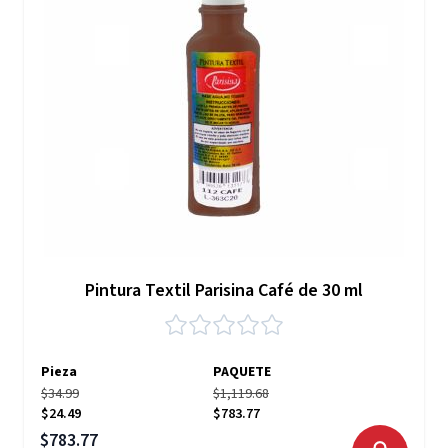
Pintura Textil Parisina Café de 30 ml
Pieza
PAQUETE
$34.99
$1,119.68
$24.49
$783.77
Precio especial
$783.77