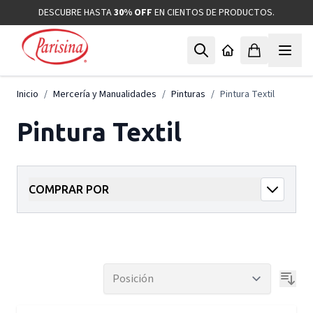
Ir al contenido
DESCUBRE HASTA
30% OFF
EN CIENTOS DE PRODUCTOS.
Inicio
/
Mercería y Manualidades
/
Pinturas
/
Pintura Textil
Pintura Textil
COMPRAR POR