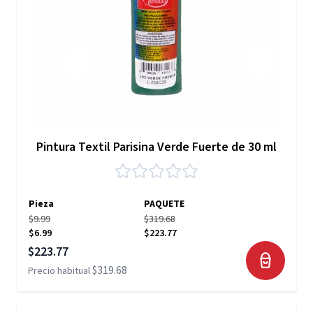
Pintura Textil Parisina Verde Fuerte de 30 ml
Pieza
PAQUETE
$9.99
$319.68
$6.99
$223.77
Precio especial
$223.77
$319.68
Precio habitual