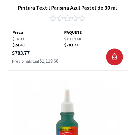
Pintura Textil Parisina Azul Pastel de 30 ml
Pieza
PAQUETE
$34.99
$1,119.68
$24.49
$783.77
Precio especial
$783.77
$1,119.68
Precio habitual