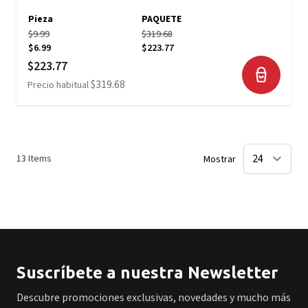
Pieza
PAQUETE
$9.99
$319.68
$6.99
$223.77
Precio especial
$223.77
$319.68
Precio habitual
13
Items
Mostrar
Suscríbete a nuestra Newsletter
Descubre promociones exclusivas, novedades y mucho más