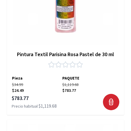
Pintura Textil Parisina Rosa Pastel de 30 ml
Pieza
PAQUETE
$34.99
$1,119.68
$24.49
$783.77
Precio especial
$783.77
$1,119.68
Precio habitual