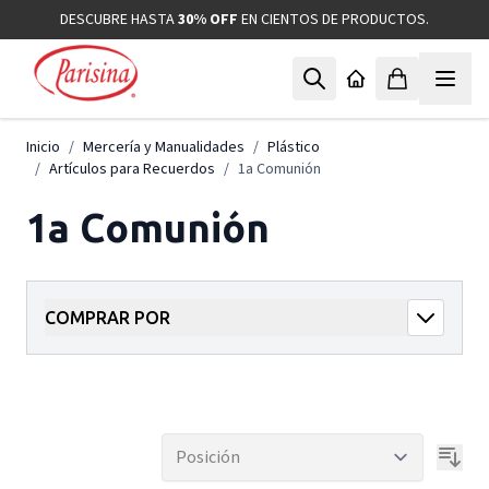
Ir al contenido
DESCUBRE HASTA
30% OFF
EN CIENTOS DE PRODUCTOS.
Inicio
/
Mercería y Manualidades
/
Plástico
/
Artículos para Recuerdos
/
1a Comunión
1a Comunión
COMPRAR POR