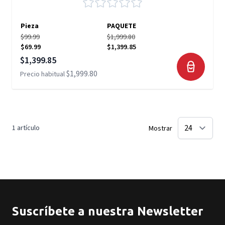
Pieza
PAQUETE
$99.99
$1,999.80
$69.99
$1,399.85
Precio especial
$1,399.85
$1,999.80
Precio habitual
1
artículo
Mostrar
Suscríbete a nuestra Newsletter