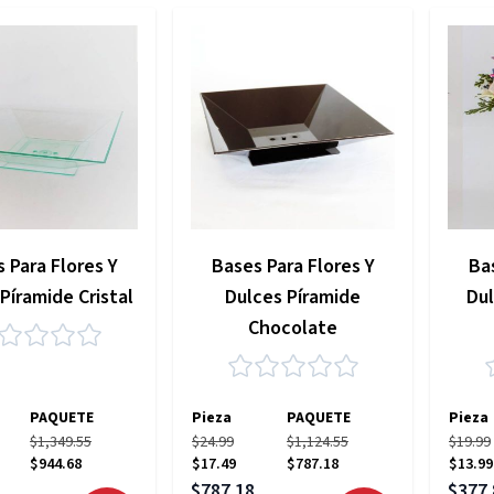
 Para Flores Y
Bases Para Flores Y
Bas
Píramide Cristal
Dulces Píramide
Dul
Chocolate
PAQUETE
Pieza
PAQUETE
Pieza
$1,349.55
$24.99
$1,124.55
$19.99
$944.68
$17.49
$787.18
$13.99
pecial
Precio especial
Precio
$787.18
$377.