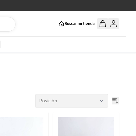
Buscar mi tienda
y
how submenu for Mercería y Manualidades category