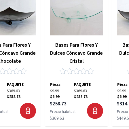
 Para Flores Y
Bases Para Flores Y
Bas
 Cóncavo Grande
Dulces Cóncavo Grande
Dulc
Chocolate
Cristal
PAQUETE
Pieza
PAQUETE
Pieza
$369.63
$9.99
$369.63
$9.99
$258.73
$6.99
$258.73
$6.99
pecial
Precio especial
Precio
$258.73
$314.
itual
Precio habitual
Precio 
$369.63
$449.