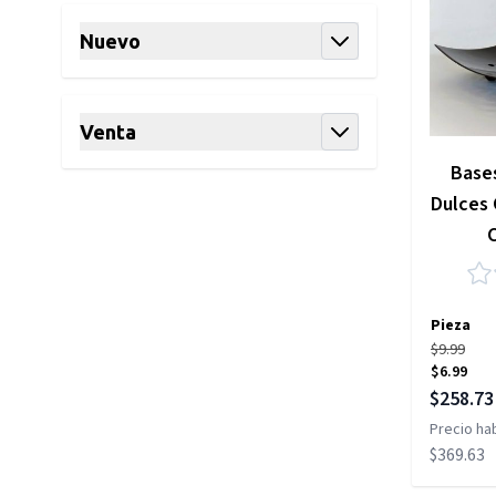
Nuevo
filter
Venta
filter
Bases
Dulces
Pieza
$9.99
$6.99
Precio es
$258.73
Precio hab
$369.63