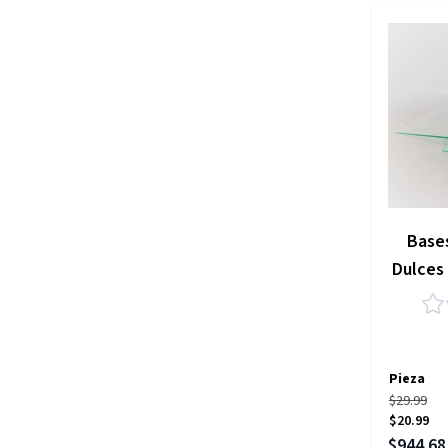
Bases
Dulces 
Pieza
$29.99
$20.99
Precio es
$944.68