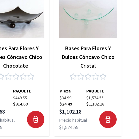
es Para Flores Y
Bases Para Flores Y
es Cóncavo Chico
Dulces Cóncavo Chico
Chocolate
Cristal
PAQUETE
Pieza
PAQUETE
$449.55
$34.99
$1,574.55
$314.68
$24.49
$1,102.18
 especial
Precio especial
68
$1,102.18
habitual
Precio habitual
55
$1,574.55