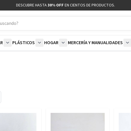
DESCUBRE HASTA
30% OFF
EN CIENTOS DE PRODUCTOS.
AR
PLÁSTICOS
HOGAR
MERCERÍA Y MANUALIDADES
coración category
bmenu for Blancos category
Show submenu for Polar category
Show submenu for Plásticos category
Show submenu for Hogar categor
S