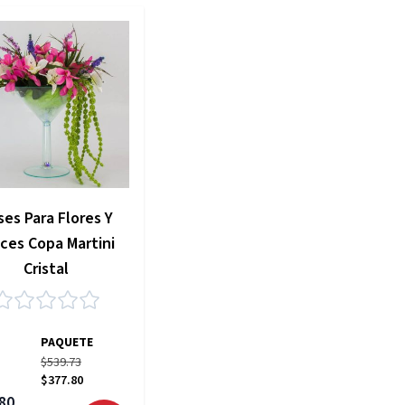
es Para Flores Y
ces Copa Martini
Cristal
PAQUETE
$539.73
$377.80
 especial
80