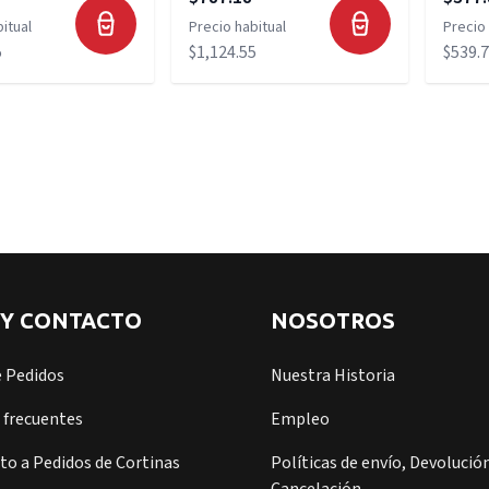
itual
Precio habitual
Precio 
5
$1,124.55
$539.
 Y CONTACTO
NOSOTROS
e Pedidos
Nuestra Historia
 frecuentes
Empleo
o a Pedidos de Cortinas
Políticas de envío, Devolución