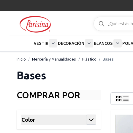
Ir al contenido
Buscar
Buscar
VESTIR
DECORACIÓN
BLANCOS
POL
Show submenu for Vestir category
Show submenu for De
Show su
Inicio
/
Mercería y Manualidades
/
Plástico
/
Bases
Bases
COMPRAR POR
Skip to product list
Color
filter