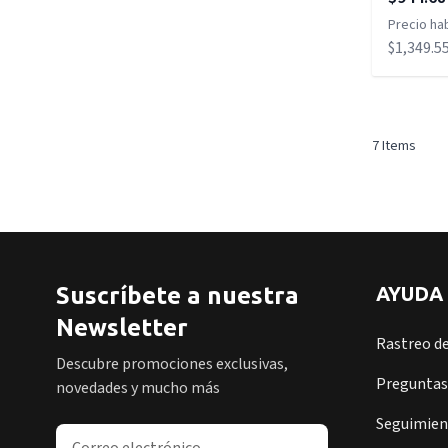
Precio hab
$1,349.5
7
Items
Suscríbete a nuestra
AYUDA
Newsletter
Rastreo d
Descubre promociones exclusivas,
Preguntas
novedades y mucho más
Seguimient
Dirección de correo electrónico