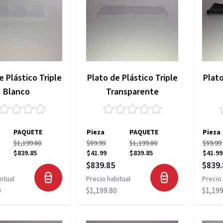
e Plástico Triple
Plato de Plástico Triple
Plato
Blanco
Transparente
PAQUETE
Pieza
PAQUETE
Pieza
$1,199.80
$59.99
$1,199.80
$59.99
$839.85
$41.99
$839.85
$41.99
pecial
Precio especial
Precio
$839.85
$839.
itual
Precio habitual
Precio 
0
$1,199.80
$1,199