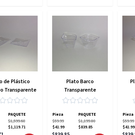
o de Plástico
Plato Barco
Pl
o Transparente
Transparente
PAQUETE
Pieza
PAQUETE
Pieza
$1,599.60
$59.99
$1,199.80
$59.99
$1,119.71
$41.99
$839.85
$41.99
pecial
Precio especial
Precio
71
$839.85
$839.