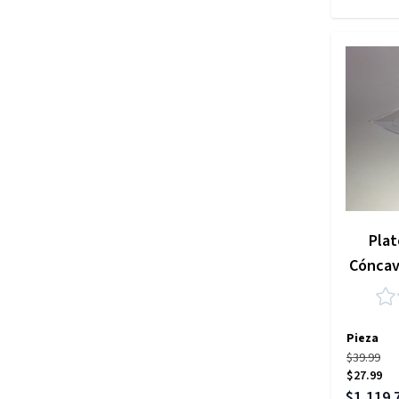
Plat
Cóncav
Pieza
$39.99
$27.99
Precio es
$1,119.