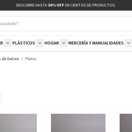
DESCUBRE HASTA
30% OFF
EN CIENTOS DE PRODUCTOS.
AR
PLÁSTICOS
HOGAR
MERCERÍA Y MANUALIDADES
coración category
bmenu for Blancos category
Show submenu for Polar category
Show submenu for Plásticos category
Show submenu for Hogar categor
S
 de Dulces
/
Platos