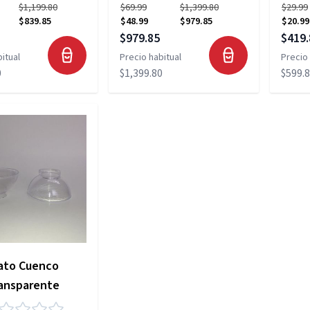
$1,199.80
$69.99
$1,399.80
$29.99
$839.85
$48.99
$979.85
$20.99
pecial
Precio especial
Precio
$979.85
$419.
itual
Precio habitual
Precio 
0
$1,399.80
$599.
ato Cuenco
ansparente