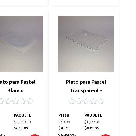
ato para Pastel
Plato para Pastel
Blanco
Transparente
PAQUETE
Pieza
PAQUETE
$1,199.80
$59.99
$1,199.80
$839.85
$41.99
$839.85
 especial
Precio especial
85
$839.85