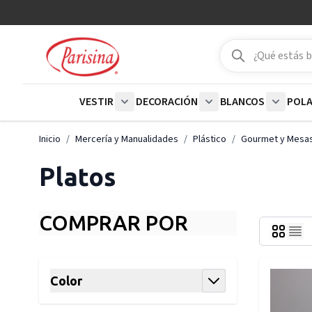
Ir al contenido
Buscar
Buscar
VESTIR
DECORACIÓN
BLANCOS
POL
Show submenu for Vestir category
Show submenu for De
Show su
Inicio
/
Mercería y Manualidades
/
Plástico
/
Gourmet y Mesas
Platos
COMPRAR POR
Skip to product list
Color
filter