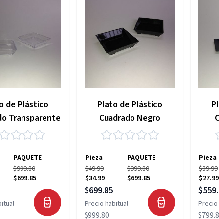
o de Plástico
Plato de Plástico
Pl
do Transparente
Cuadrado Negro
PAQUETE
Pieza
PAQUETE
Pieza
$999.80
$49.99
$999.80
$39.99
$699.85
$34.99
$699.85
$27.99
pecial
Precio especial
Precio
$699.85
$559.
itual
Precio habitual
Precio 
$999.80
$799.