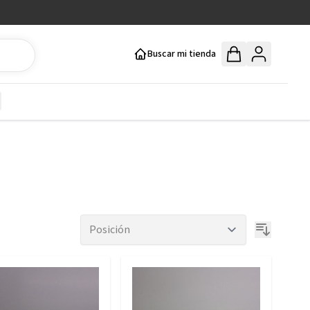
Buscar mi tienda
y
how submenu for Mercería y Manualidades category