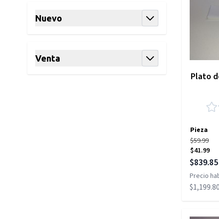
Nuevo
filter
Venta
filter
Plato d
Pieza
$59.99
$41.99
Precio es
$839.85
Precio hab
$1,199.8