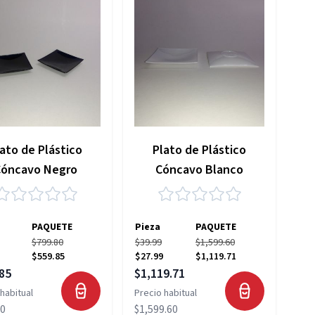
ato de Plástico
Plato de Plástico
Cóncavo Negro
Cóncavo Blanco
PAQUETE
Pieza
PAQUETE
$799.80
$39.99
$1,599.60
$559.85
$27.99
$1,119.71
 especial
Precio especial
85
$1,119.71
habitual
Precio habitual
80
$1,599.60