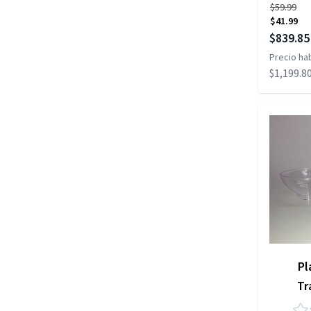
$59.99
$41.99
Precio es
$839.85
Precio hab
$1,199.8
Pl
Tr