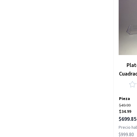
Plat
Cuadra
Pieza
$49.99
$34.99
Precio es
$699.85
Precio hab
$999.80