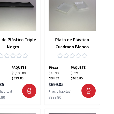
 de Plástico Triple
Plato de Plástico
Negro
Cuadrado Blanco
PAQUETE
Pieza
PAQUETE
$1,199.80
$49.99
$999.80
$839.85
$34.99
$699.85
 especial
Precio especial
85
$699.85
habitual
Precio habitual
.80
$999.80