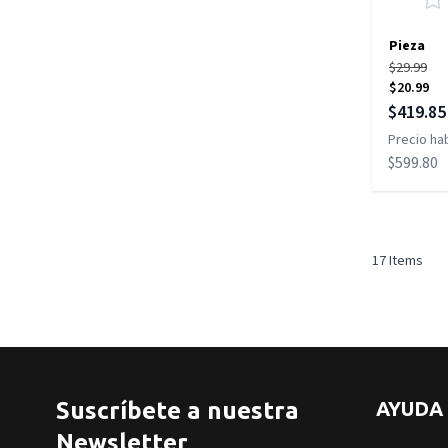
Pieza
$29.99
$20.99
Precio es
$419.85
Precio hab
$599.80
17
Items
Suscríbete a nuestra
AYUDA
Newsletter