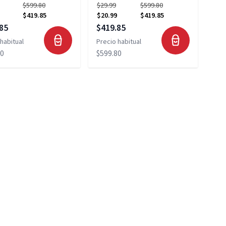
$599.80
$29.99
$599.80
$419.85
$20.99
$419.85
 especial
Precio especial
85
$419.85
habitual
Precio habitual
80
$599.80