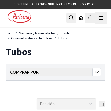
Ir al contenido
DESCUBRE HASTA
30% OFF
EN CIENTOS DE PRODUCTOS.
Inicio
/
Mercería y Manualidades
/
Plástico
/
Gourmet y Mesas de Dulces
/
Tubos
Tubos
COMPRAR POR